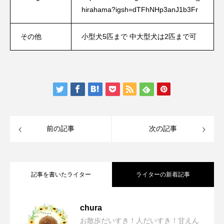
hirahama?igsh=dTFhNHp3anJ1b3Fr
その他
小型犬5匹まで 中大型犬は2匹まで可
前の記事
次の記事
記事を書いたライター
ライターの新着記事
【兵庫/市川町】いろり勢賀の郷「愛犬と
2026.08.08
chura
お散歩だいすき！人だいすき！甘えん