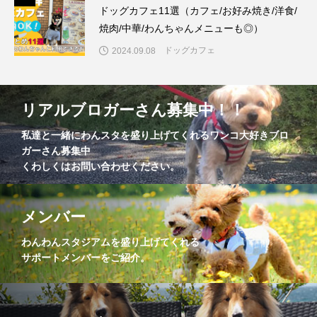
ドッグカフェ11選（カフェ/お好み焼き/洋食/
焼肉/中華/わんちゃんメニューも◎）
ドッグカフェ
2024.09.08
リアルブロガーさん募集中！！
私達と一緒にわんスタを盛り上げてくれるワンコ大好きブロ
ガーさん募集中
くわしくはお問い合わせください。
メンバー
わんわんスタジアムを盛り上げてくれる
サポートメンバーをご紹介。