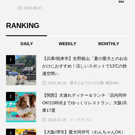
ル/dogプールでワンズと思い切りあそぼ
kke
2024.08.27
う〜🎵」
RANKING
DAILY
WEEKLY
MONTHLY
【兵庫/朝来市】生野銀山「夏の愛犬とのお出
1
1
かけにおすすめ！涼しいスポットで13℃の快
適空間♪」
愛犬とおでかけ(公園･施設etc)
2023.08.10
【関西】犬連れディナー＆ランチ「店内同伴
2
2
OK!21時頃までゆっくりレストラン」大阪/兵
庫17選
ドッグカフェ
2024.03.19
【大阪/堺市】愛犬同伴可（わんちゃんOK）
3
3