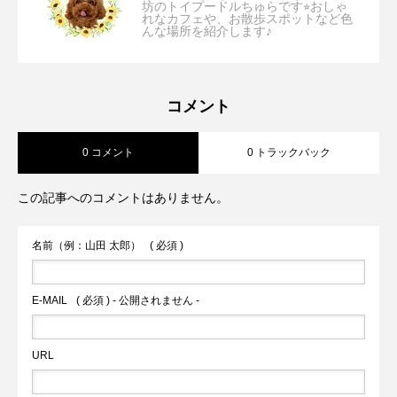
坊のトイプードルちゅらです⭐︎おしゃ
れなカフェや、お散歩スポットなど色
【大阪/箕面】B stand ＋「店内ペット可⭐︎
2026.07.31
んな場所を紹介します♪
古民家で味わう絶品炭火焼きランチが最
【兵庫/西宮】Cercle Dish and
2026.07.29
コーヒー、サーフィン、バイクがテーマ
高すぎた⭐︎」
コメント
0 コメント
0 トラックバック
Coffee「初夏を感じるオシャレなスイー
の西海岸風オシャレカフェ」
この記事へのコメントはありません。
ツを古民家カフェの縁側席で堪能⭐︎」
名前（例：山田 太郎）
( 必須 )
E-MAIL
( 必須 ) - 公開されません -
URL