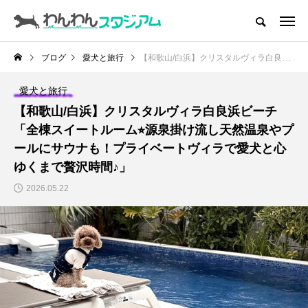
CATEGORY
ドッグラン
ブログ
愛犬と旅行
【和歌山/白浜】クリスタルヴィラ白良浜ビーチ「全棟スイートルーム⭐︎源泉掛け流し天然温泉やプールにサウナも！プライベートヴィラで愛犬と心ゆくまで贅沢時間♪」
ドッグカフェ
愛犬と旅行
【和歌山/白浜】クリスタルヴィラ白良浜ビーチ
愛犬とおでかけ (公園･施設etc)
「全棟スイートルーム⭐︎源泉掛け流し天然温泉やプ
ールにサウナも！プライベートヴィラで愛犬と心
愛犬と旅行
ゆくまで贅沢時間♪」
トリミングサロン
2026.05.22
動物病院
コラム
トップページ