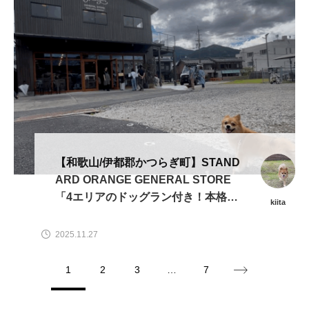
【和歌山/伊都郡かつらぎ町】STAND
ARD ORANGE GENERAL STORE
「4エリアのドッグラン付き！本格派
kiita
ボリュームバーガーが食べられるドッ
グカフェ」
2025.11.27
1
2
3
…
7