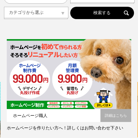
人気の記事ランキング
メンバー
カテゴリから選ぶ
カテゴリから選ぶ
ドッグラン
ドッグカフェ
愛犬と旅行
愛犬とおでかけ(公園･施設etc)
トリミングサロン
動物病院
コラム
会社概要
プライバシーポリシー
お問い合わせ
ホームページ職人
詳細はこちら
ホームページを作りたい方へ！詳しくはお問い合わせ下さい