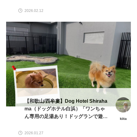
2026.02.12
【和歌山/西牟婁】Dog Hotel Shiraha
ma（ドッグホテル白浜）「ワンちゃ
ん専用の足湯あり！ドッグランで遊ぼ
kiita
う」
2026.01.27