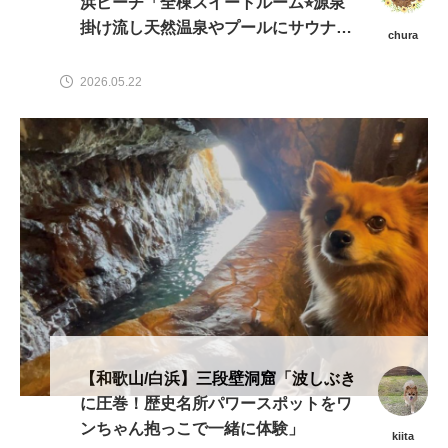
浜ビーチ「全棟スイートルーム⭐︎源泉
掛け流し天然温泉やプールにサウナ
chura
も！プライベートヴィラで愛犬と心ゆ
くまで贅沢時間♪」
2026.05.22
【和歌山/白浜】三段壁洞窟「波しぶき
に圧巻！歴史名所パワースポットをワ
ンちゃん抱っこで一緒に体験」
kiita