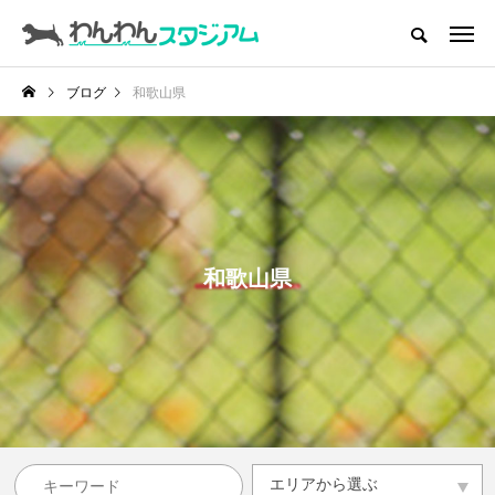
CATEGORY
ドッグラン
ブログ
和歌山県
インデックス
ドッグカフェ
愛犬とおでかけ (公園･施設etc)
愛犬と旅行
和歌山県
トリミングサロン
動物病院
コラム
トップページ
エリアから選ぶ
エリアから選ぶ
滋賀県
京都府
大阪府
兵庫県
奈良県
和歌山県
その他