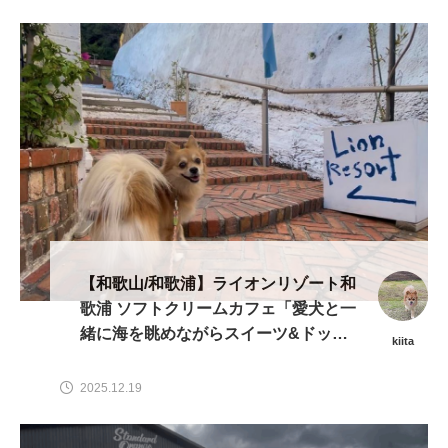
【和歌山/和歌浦】ライオンリゾート和
歌浦 ソフトクリームカフェ「愛犬と一
緒に海を眺めながらスイーツ&ドッグ
kiita
ランを楽しめる」
2025.12.19