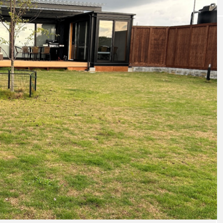
ドッグカフェ
RUDI(ドッグカ
【兵庫県・西宮市】おしゃれな店内で愛
い場！狭山池お花
もくつろげる！ドッグウェアショップ併