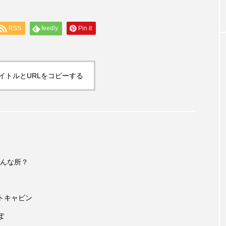
のカフェFelizGate（フェリスゲート）
RSS
feedly
Pin it
イトルとURLをコピーする
んな所？
トキャビン
ぽ