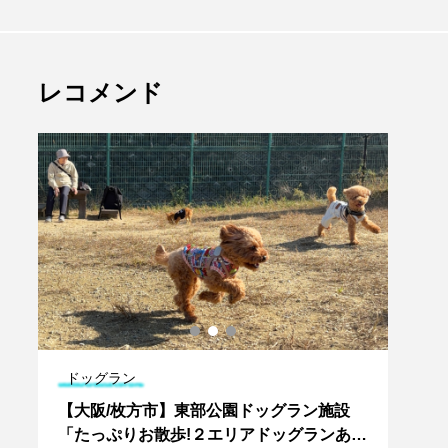
レコメンド
ドッグラン
ドッ
犬
【大阪/枚方市】東部公園ドッグラン施設
【大阪
設
「たっぷりお散歩!２エリアドッグランあり
フェ