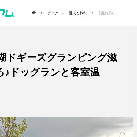
ブログ
愛犬と旅行
【滋賀県/高島】琵琶湖ドギーズグランピング滋賀今津浜「ひ～ろびろ♪ドッグランと客室温泉」
琶湖ドギーズグランピング滋
･施設etc)
ろ♪ドッグランと客室温