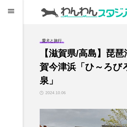
ドッグラン
愛犬と旅行
ドッグカフェ
【滋賀県/高島】琵
愛犬とおでかけ (公園
賀今津浜「ひ～ろび
泉」
愛犬と旅行
2024.10.06
トリミングサロン
動物病院