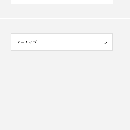
大型公園」
見お
アーカイブ