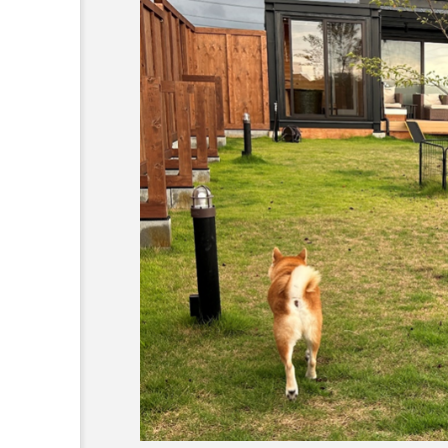
コラム
トップページ
人気の記事ランキング
メンバー
会社概要
プライバシーポリシー
お問い合わせ
ドッグカフェ
【大阪狭山市】Dog Cafe 
フェルディ)「愛犬家の憩