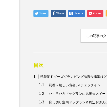
見おさんぽ」
Tweet
Share
Hatena
Pocket
この記事のタ
目次
琵琶湖ドギーズグランピング滋賀今津浜はど
到着～嬉しい出会い♪チェックイン
ひ～ろびろドッグランに温泉☆スイー
貸し切り室内ドッグラン＆周辺おさん