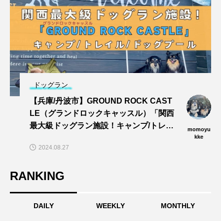
ドッグラン
【兵庫/丹波市】GROUND ROCK CAST
LE（グランドロックキャッスル）「関西
最大級ドッグラン施設！キャンプ/トレイ
momoyu
ル/dogプールでワンズと思い切りあそぼ
kke
2024.08.27
う〜🎵」
RANKING
DAILY
WEEKLY
MONTHLY