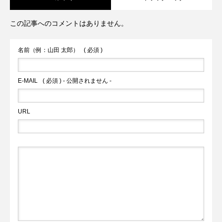
works「15kgの中型犬まで店内OK！大型
んちゃんメニューあり美腸料理教室/イベ
大型犬OK！人とわんちゃんが気軽に立ち
この記事へのコメントはありません。
犬はテラス席OK！」
ントあり！
寄れるカフェ
名前（例：山田 太郎）
( 必須 )
E-MAIL
( 必須 ) - 公開されません -
URL