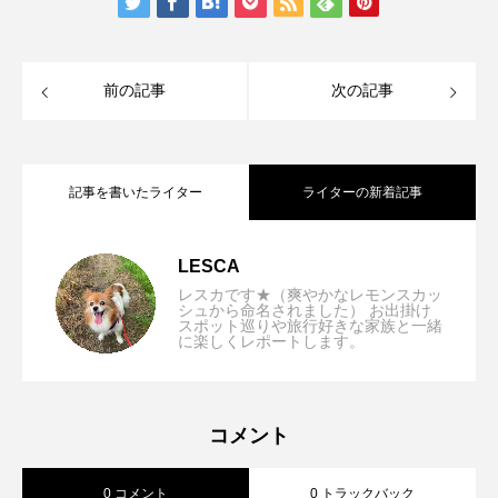
前の記事
次の記事
記事を書いたライター
ライターの新着記事
【兵庫県/神戸市】Dog Friendly JEWEL
2025.11.25
LESCA
レスカです★（爽やかなレモンスカッ
シュから命名されました） お出掛け
スポット巡りや旅行好きな家族と一緒
【大阪/枚方市】Lukurino cafe店内わんち
2025.10.14
に楽しくレポートします。
COFFEE & TEA (ドッグフレンドリージ
【京都市/左京区】File natural food
2025.09.16
ゃんOK！野菜メインの優しいランチ☆わ
ュエルコーヒーアンドティー)店内OK！
コメント
0 コメント
0 トラックバック