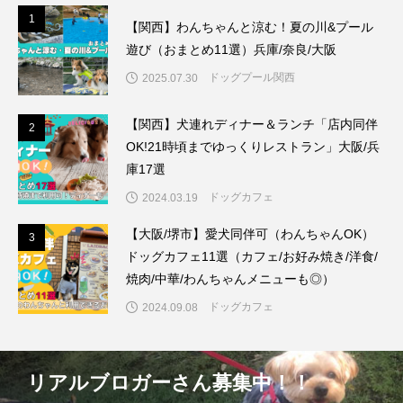
1
1
【関西】わんちゃんと涼む！夏の川&プール
遊び（おまとめ11選）兵庫/奈良/大阪
ドッグプール関西
2025.07.30
【関西】犬連れディナー＆ランチ「店内同伴
2
2
OK!21時頃までゆっくりレストラン」大阪/兵
庫17選
ドッグカフェ
2024.03.19
【大阪/堺市】愛犬同伴可（わんちゃんOK）
3
3
ドッグカフェ11選（カフェ/お好み焼き/洋食/
焼肉/中華/わんちゃんメニューも◎）
ドッグカフェ
2024.09.08
リアルブロガーさん募集中！！