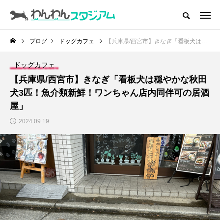
CATEGORY
ドッグラン
ブログ
ドッグカフェ
【兵庫県/西宮市】きなぎ「看板犬は穏やかな秋田犬3匹！魚介類新鮮！ワンちゃん店内同伴可の居酒屋」
ドッグカフェ
ドッグカフェ
【兵庫県/西宮市】きなぎ「看板犬は穏やかな秋田
愛犬とおでかけ (公園･施設etc)
犬3匹！魚介類新鮮！ワンちゃん店内同伴可の居酒
屋」
愛犬と旅行
2024.09.19
トリミングサロン
動物病院
コラム
トップページ