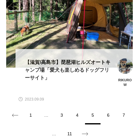
【滋賀/高島市】琵琶湖ヒルズオートキ
ャンプ場「愛犬も楽しめるドッグフリ
ーサイト」
RIKURO
W
2023.09.09
1
…
3
4
5
6
7
…
11