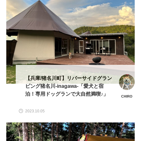
【兵庫/猪名川町】リバーサイドグラン
ピング猪名川-inagawa-「愛犬と宿
泊！専用ドッグランで大自然満喫♪」
CHIRO
2023.10.05