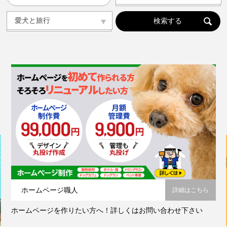
人気の記事ランキング
メンバー
愛犬と旅行
カテゴリから選ぶ
ドッグラン
ドッグカフェ
愛犬と旅行
愛犬とおでかけ(公園･施設etc)
トリミングサロン
動物病院
コラム
会社概要
プライバシーポリシー
お問い合わせ
ホームページ職人
詳細はこちら
ホームページを作りたい方へ！詳しくはお問い合わせ下さい