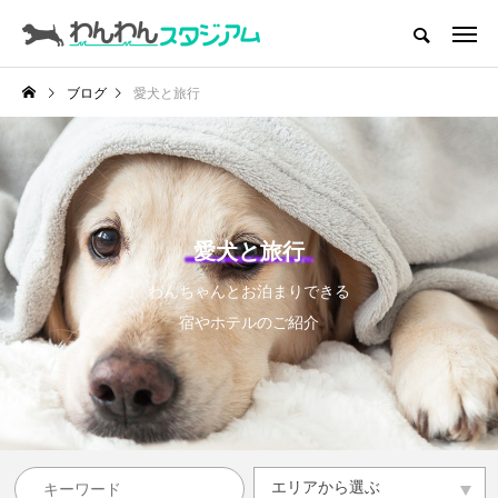
CATEGORY
ドッグラン
ブログ
愛犬と旅行
インデックス
ドッグカフェ
愛犬とおでかけ (公園･施設etc)
愛犬と旅行
愛犬と旅行
わんちゃんとお泊まりできる
トリミングサロン
宿やホテルのご紹介
動物病院
コラム
トップページ
エリアから選ぶ
エリアから選ぶ
滋賀県
京都府
大阪府
兵庫県
奈良県
和歌山県
その他