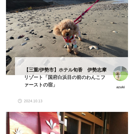
【三重/伊勢市】ホテル旬香 伊勢志摩
リゾート「国府白浜目の前のわんこフ
ァーストの宿」
azuki
2024.10.13