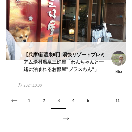
【兵庫/新温泉町】湯快リゾートプレミ
アム湯村温泉三好屋「わんちゃんと一
緒に泊まれるお部屋”プラスわん”」
kiita
2024.10.06
1
2
3
4
5
…
11