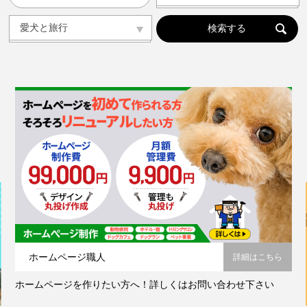
人気の記事ランキング
メンバー
愛犬と旅行
カテゴリから選ぶ
ドッグラン
ドッグカフェ
愛犬と旅行
愛犬とおでかけ(公園･施設etc)
トリミングサロン
動物病院
コラム
会社概要
プライバシーポリシー
お問い合わせ
ホームページ職人
詳細はこちら
ホームページを作りたい方へ！詳しくはお問い合わせ下さい