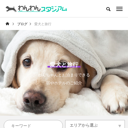
CATEGORY
ドッグラン
ブログ
愛犬と旅行
インデックス
ドッグカフェ
愛犬とおでかけ (公園･施設etc)
愛犬と旅行
愛犬と旅行
わんちゃんとお泊まりできる
トリミングサロン
宿やホテルのご紹介
動物病院
コラム
トップページ
エリアから選ぶ
エリアから選ぶ
滋賀県
京都府
大阪府
兵庫県
奈良県
和歌山県
その他