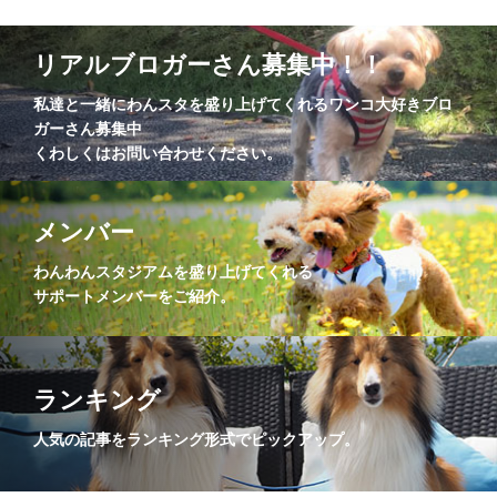
リアルブロガーさん募集中！！
私達と一緒にわんスタを盛り上げてくれるワンコ大好きブロ
ガーさん募集中
くわしくはお問い合わせください。
メンバー
わんわんスタジアムを盛り上げてくれる
サポートメンバーをご紹介。
ランキング
人気の記事をランキング形式でピックアップ。