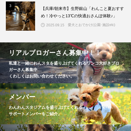
3
3
【兵庫/朝来市】生野銀山「わんこと夏おすす
め！冷やっと13℃の快適おさんぽ体験♪」
愛犬とおでかけ(公園･施設etc)
2025.09.15
リアルブロガーさん募集中！！
私達と一緒にわんスタを盛り上げてくれるワンコ大好きブロ
ガーさん募集中
くわしくはお問い合わせください。
メンバー
わんわんスタジアムを盛り上げてくれる
サポートメンバーをご紹介。