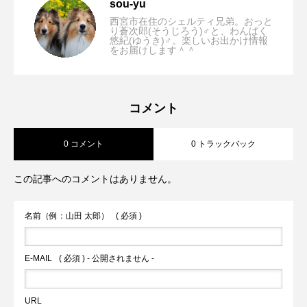
【大阪/貝塚市】mame café(マメカフェ)
2023.10.13
sou-yu
西宮市在住のシェルティ兄弟。おっと
り蒼次郎(そうじろう)♂と、わんぱく
悠紀(ゆうき)♂。楽しいお出かけ情報
【兵庫/西宮市】B6868(ビーロクハチロク
2023.10.06
をお届けします＾＾
「ドッグラン併設！台湾料理やスイーツ
【兵庫/西宮市】montage(モンタージュ)
2023.09.15
ハチ)「ワンちゃん店内同伴OK！西宮ビ
が楽しめて美味しいわんバーガーがある
コメント
0 コメント
0 トラックバック
「ワンちゃん店内OK！ビーチ前のドッグ
ーチリゾートの手作りのこだわりわんこ
カフェ」
この記事へのコメントはありません。
カフェでランチ！」
メニュー♪」
名前（例：山田 太郎）
( 必須 )
E-MAIL
( 必須 ) - 公開されません -
URL