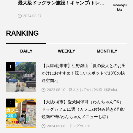
最大級ドッグラン施設！キャンプ/トレイ
momoyu
ル/dogプールでワンズと思い切りあそぼ
kke
2024.08.27
う〜🎵」
RANKING
DAILY
WEEKLY
MONTHLY
【兵庫/朝来市】生野銀山「夏の愛犬とのお出
1
1
かけにおすすめ！涼しいスポットで13℃の快
適空間♪」
愛犬とおでかけ(公園･施設etc)
2023.08.10
【大阪/堺市】愛犬同伴可（わんちゃんOK）
2
2
ドッグカフェ11選（カフェ/お好み焼き/洋食/
焼肉/中華/わんちゃんメニューも◎）
ドッグカフェ
2024.09.08