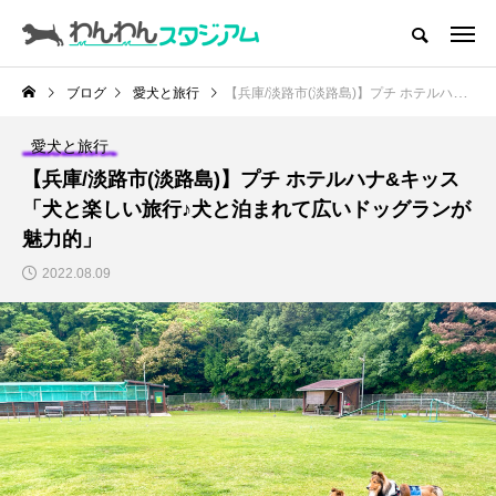
CATEGORY
ドッグラン
ブログ
愛犬と旅行
【兵庫/淡路市(淡路島)】プチ ホテルハナ&キッス「犬と楽しい旅行♪犬と泊まれて広いドッグランが魅力的」
ドッグカフェ
愛犬と旅行
【兵庫/淡路市(淡路島)】プチ ホテルハナ&キッス
愛犬とおでかけ (公園･施設etc)
「犬と楽しい旅行♪犬と泊まれて広いドッグランが
魅力的」
愛犬と旅行
2022.08.09
トリミングサロン
動物病院
コラム
トップページ