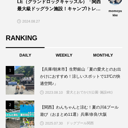
LE（グランドロックキャッスル）「関西
最大級ドッグラン施設！キャンプ/トレイ
momoyu
ル/dogプールでワンズと思い切りあそぼ
kke
2024.08.27
う〜🎵」
RANKING
DAILY
WEEKLY
MONTHLY
【兵庫/朝来市】生野銀山「夏の愛犬とのお出
1
1
かけにおすすめ！涼しいスポットで13℃の快
適空間♪」
愛犬とおでかけ(公園･施設etc)
2023.08.10
2
2
【関西】わんちゃんと涼む！夏の川&プール
遊び（おまとめ11選）兵庫/奈良/大阪
ドッグプール関西
2025.07.30