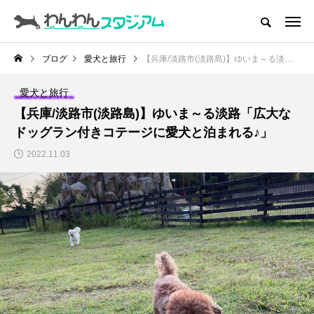
CATEGORY
ドッグラン
ブログ
愛犬と旅行
【兵庫/淡路市(淡路島)】ゆいま～る淡路「広大なドッグラン付きコテージに愛犬と泊まれる♪」
ドッグカフェ
愛犬と旅行
【兵庫/淡路市(淡路島)】ゆいま～る淡路「広大な
愛犬とおでかけ (公園･施設etc)
ドッグラン付きコテージに愛犬と泊まれる♪」
2022.11.03
愛犬と旅行
トリミングサロン
動物病院
コラム
トップページ