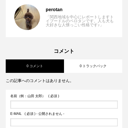
【兵庫/尼崎市】Dog Cafe BlueSun(ブル
2023.01.14
perotan
「関西地域を中心にレポートしますト
イプードルのペロタンです。人も犬も
大好きな人懐っこい性格です♪」
【閉店】【大阪市北区】ドッグパーク
2022.12.08
サン)「犬服ブティックと犬目線の半個室
【和歌山/伊都郡】花園グリーンパーク
2022.11.11
（LINKS UMEDA）~スモールわんだーラ
が魅力」
コメント
0 コメント
0 トラックバック
（RIVERSIDE HOSTEL B&B）「大きな
ンド~「駅近がうれしい！都市型ドッグラ
この記事へのコメントはありません。
ドッグラン付きでジビエBBQが絶品！犬
ン」
名前（例：山田 太郎）
( 必須 )
と泊まれる」
E-MAIL
( 必須 ) - 公開されません -