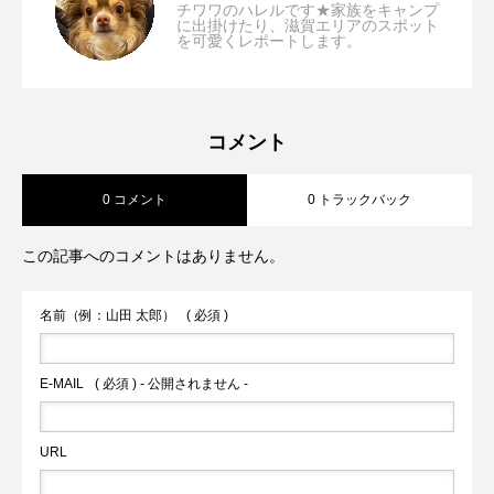
チワワのハレルです★家族をキャンプ
に出掛けたり、滋賀エリアのスポット
を可愛くレポートします。
【滋賀県/守山市】もりやま芦刈園「ワン
2023.08.03
「天候を気にせず行ける！ワンコ店内
【滋賀/草津市】びわ湖ベジレストラン
2023.07.20
ちゃんと一緒に紫陽花を至近距離で堪
OK♪」
コメント
0 コメント
0 トラックバック
MITASU「ROCK BAY GARDEN内でゆっ
能！」
この記事へのコメントはありません。
たりランチ」
名前（例：山田 太郎）
( 必須 )
E-MAIL
( 必須 ) - 公開されません -
URL