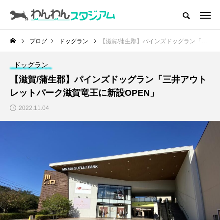
CATEGORY
ドッグラン
ブログ
ドッグラン
【滋賀/蒲生郡】パインズドッグラン「三井アウトレットパーク滋賀竜王に新設OPEN」
ドッグカフェ
ドッグラン
【滋賀/蒲生郡】パインズドッグラン「三井アウト
愛犬とおでかけ (公園･施設etc)
レットパーク滋賀竜王に新設OPEN」
2022.11.04
愛犬と旅行
トリミングサロン
動物病院
コラム
トップページ