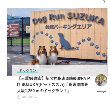

ドッグラン
【三重/鈴鹿市】新名神高速道路鈴鹿PA P
IT SUZUKA(ピットスズカ)「高速道路最
大級1,250 ㎡のドッグラン！」
sou-yu
2023.04.14