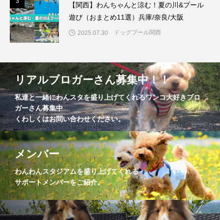
3
3
【関西】わんちゃんと涼む！夏の川&プール
遊び（おまとめ11選）兵庫/奈良/大阪
ドッグプール関西
2025.07.30
リアルブロガーさん募集中！！
私達と一緒にわんスタを盛り上げてくれるワンコ大好きブロ
ガーさん募集中
くわしくはお問い合わせください。
メンバー
わんわんスタジアムを盛り上げてくれる
サポートメンバーをご紹介。