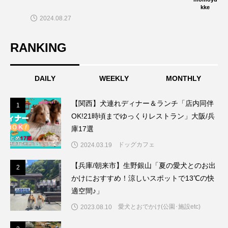
ル/dogプールでワンズと思い切りあそぼ
kke
2024.08.27
う〜🎵」
RANKING
DAILY
WEEKLY
MONTHLY
【関西】犬連れディナー＆ランチ「店内同伴
1
1
OK!21時頃までゆっくりレストラン」大阪/兵
庫17選
ドッグカフェ
2024.03.19
【兵庫/朝来市】生野銀山「夏の愛犬とのお出
2
2
かけにおすすめ！涼しいスポットで13℃の快
適空間♪」
愛犬とおでかけ(公園･施設etc)
2023.08.10