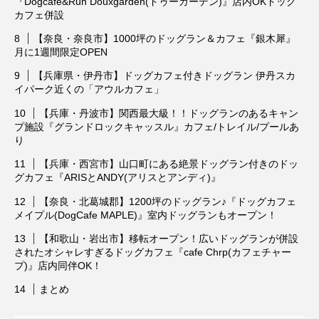
『Dogcafe&Run Douxgarden(ドゥーガーデン)』店内OKドッグ
カフェ併設
【奈良・奈良市】1000坪のドッグラン＆カフェ『銀木犀』
月に1週間限定OPEN
【兵庫県・伊丹市】ドッグカフェ付きドッグラン 伊丹スカ
イパーク近くの「アウルカフェ」
【兵庫・丹波市】関西最大級！！ドッグランのあるキャン
プ施設『グランドロックキャッスル』カフェ/トレイル/プールあ
り
【兵庫・西宮市】山口町にある絶景ドッグラン付きのドッ
グカフェ『ARISとANDY(アリスとアンディ)』
【奈良・北葛城郡】1200坪のドッグラン♪『ドッグカフェ
メイプル(DogCafe MAPLE)』室内ドッグランもオープン！
【和歌山・岩出市】移転オープン！広いドッグランが併設
されたオシャレすぎるドッグカフェ『cafe Chrp(カフェチャー
プ)』店内同伴OK！
まとめ