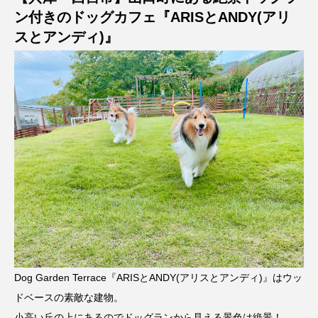
ン付きのドッグカフェ『ARISとANDY(アリ
スとアンディ)』
Dog Garden Terrace『ARISとANDY(アリスとアンディ)』はウッ
ドベースの素敵な建物。
小高い丘の上にあるのでドッグランから見える景色は絶景！