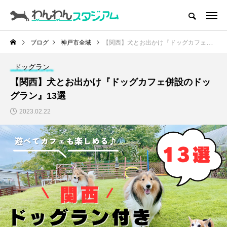
CATEGORY
ドッグラン
ブログ
神戸市全域
【関西】犬とお出かけ『ドッグカフェ併設のドッグラン』13選
ドッグカフェ
ドッグラン
【関西】犬とお出かけ『ドッグカフェ併設のドッ
愛犬とおでかけ (公園･施設etc)
グラン』13選
2023.02.22
愛犬と旅行
トリミングサロン
動物病院
コラム
トップページ