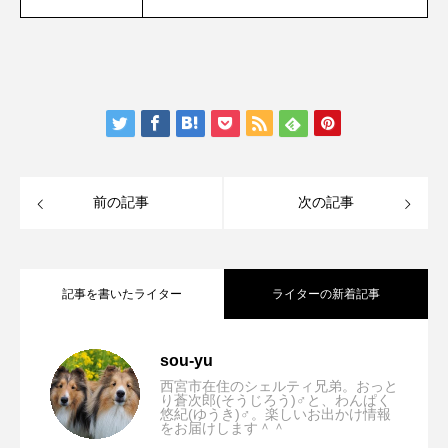
前の記事
次の記事
記事を書いたライター
ライターの新着記事
【大阪/貝塚市】mame café(マメカフェ)
2023.10.13
sou-yu
西宮市在住のシェルティ兄弟。おっと
り蒼次郎(そうじろう)♂と、わんぱく
悠紀(ゆうき)♂。楽しいお出かけ情報
【兵庫/西宮市】B6868(ビーロクハチロク
2023.10.06
をお届けします＾＾
「ドッグラン併設！台湾料理やスイーツ