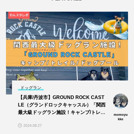
ドッグラン
【兵庫/丹波市】GROUND ROCK CAST
LE（グランドロックキャッスル）「関西
最大級ドッグラン施設！キャンプ/トレイ
momoyu
ル/dogプールでワンズと思い切りあそぼ
kke
2024.08.27
う〜🎵」