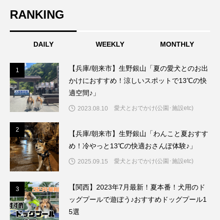
RANKING
DAILY
WEEKLY
MONTHLY
【兵庫/朝来市】生野銀山「夏の愛犬とのお出
1
1
かけにおすすめ！涼しいスポットで13℃の快
適空間♪」
愛犬とおでかけ(公園･施設etc)
2023.08.10
2
2
【兵庫/朝来市】生野銀山「わんこと夏おすす
め！冷やっと13℃の快適おさんぽ体験♪」
愛犬とおでかけ(公園･施設etc)
2025.09.15
【関西】2023年7月最新！夏本番！犬用のド
3
3
ッグプールで遊ぼう♪おすすめドッグプール1
5選