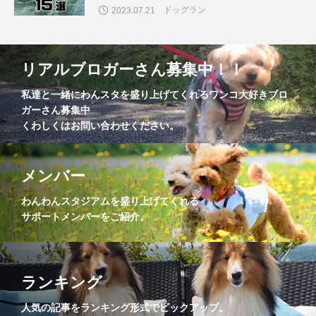
ドッグラン
2023.07.21
リアルブロガーさん募集中！！
私達と一緒にわんスタを盛り上げてくれるワンコ大好きブロ
ガーさん募集中
くわしくはお問い合わせください。
メンバー
わんわんスタジアムを盛り上げてくれる
サポートメンバーをご紹介。
ランキング
人気の記事をランキング形式でピックアップ。