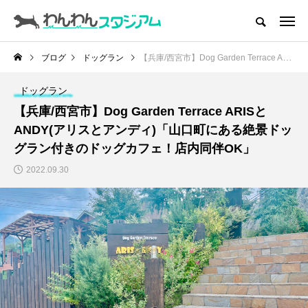
CATEGORY
ドッグラン
ブログ
ドッグラン
【兵庫/西宮市】Dog Garden Terrace ARISとANDY(アリスとアンディ)「山口町にある絶景ドッグラン付きのドッグカフェ！店内同伴OK」
ドッグカフェ
ドッグラン
【兵庫/西宮市】Dog Garden Terrace ARISと
愛犬とおでかけ (公園･施設etc)
ANDY(アリスとアンディ)「山口町にある絶景ドッ
グラン付きのドッグカフェ！店内同伴OK」
愛犬と旅行
2022.09.30
トリミングサロン
動物病院
コラム
トップページ