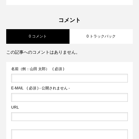
【兵庫/西宮市】montage(モンタージュ)
2023.09.15
ハチ)「ワンちゃん店内同伴OK！西宮ビ
が楽しめて美味しいわんバーガーがある
コメント
0 コメント
0 トラックバック
「ワンちゃん店内OK！ビーチ前のドッグ
ーチリゾートの手作りのこだわりわんこ
カフェ」
この記事へのコメントはありません。
カフェでランチ！」
メニュー♪」
名前（例：山田 太郎）
( 必須 )
E-MAIL
( 必須 ) - 公開されません -
URL