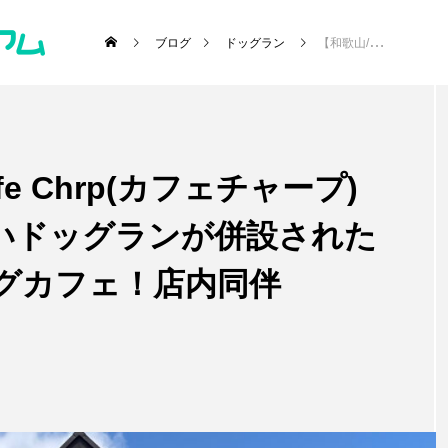
ブログ
ドッグラン
【和歌山/岩出市】cafe Chrp(カフェチャープ)「移転オープン！広いドッグランが併設されたオシャレすぎるドッグカフェ！店内同伴OK！」
e Chrp(カフェチャープ)
･施設etc)
いドッグランが併設された
グカフェ！店内同伴