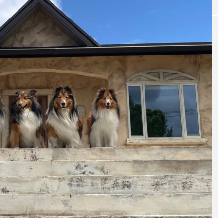
)
【関西】愛犬とSUPを楽しめるおすすめ
e pic「開放的な
ポット5選！琵琶湖・淡路島で水上散歩
カフェ♪」
楽しもう