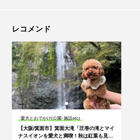
レコメンド
愛犬とおでかけ(公園･施設etc)
愛犬
ス
【大阪/箕面市】箕面大滝「圧巻の滝とマイ
【和歌
を
ナスイオンを愛犬と満喫！秋は紅葉も見ご
人工