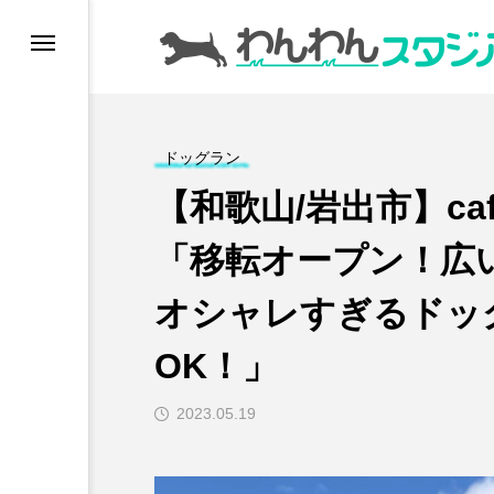
ドッグラン
ドッグラン
ドッグカフェ
【和歌山/岩出市】caf
愛犬とおでかけ (公園
「移転オープン！広
オシャレすぎるドッ
愛犬と旅行
OK！」
トリミングサロン
2023.05.19
動物病院