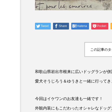
Tweet
Share
Hatena
Pocket
この記事のタ
和歌山県岩出市根来に広いドッグランが併
愛犬そうじろう＆ゆうきと一緒に行ってき
今回はイケワンのお友達も一緒です！
外観内装にもこだわったオシャレなドッグカフ