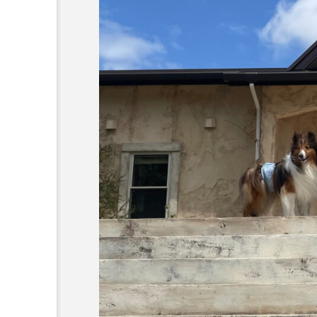
コラム
トップページ
人気の記事ランキング
メンバー
会社概要
プライバシーポリシー
お問い合わせ
愛犬とおでかけ(公園･施設etc
【和歌山市】dog run caf
人工芝のドッグランがある