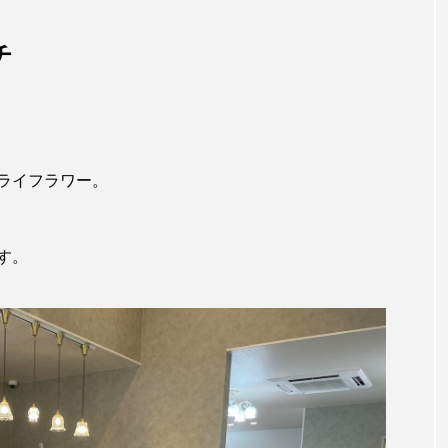
チ
。
ライフラワー。
す。