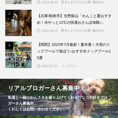
愛犬とおでかけ(公園･施設etc)
2023.08.10
2
2
【兵庫/朝来市】生野銀山「わんこと夏おすす
め！冷やっと13℃の快適おさんぽ体験♪」
愛犬とおでかけ(公園･施設etc)
2025.09.15
【関西】2023年7月最新！夏本番！犬用のド
3
3
ッグプールで遊ぼう♪おすすめドッグプール1
5選
ドッグラン
2023.07.21
リアルブロガーさん募集中！！
私達と一緒にわんスタを盛り上げてくれるワンコ大好きブロ
ガーさん募集中
くわしくはお問い合わせください。