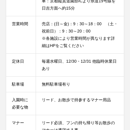
車：京都縦貫道園部ICより県道19号線を
日吉方面へ約15分
営業時間
売店：(日～金)：9：30～18：00 （土・
祝前日）：9：30～20：00
※各施設により営業時間が異なります詳
細はHPをご覧ください
定休日
毎週水曜日、12/30・12/31 他臨時休業日
あり
駐車場
無料駐車場有り
入園時に
リード、お散歩で持参するマナー用品
必要な物
マナー
リード必須、フンの持ち帰り等お散歩の
マナーは遵守する事