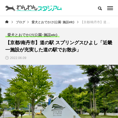
CATEGORY
ドッグラン
ブログ
愛犬とおでかけ(公園･施設etc)
【京都/南丹市】道の駅 スプリングスひよし「近畿一施設が充実した道の駅でお散歩」
ドッグカフェ
愛犬とおでかけ(公園･施設etc)
【京都/南丹市】道の駅 スプリングスひよし「近畿
愛犬とおでかけ (公園･施設etc)
一施設が充実した道の駅でお散歩」
2022.06.09
愛犬と旅行
トリミングサロン
動物病院
コラム
トップページ