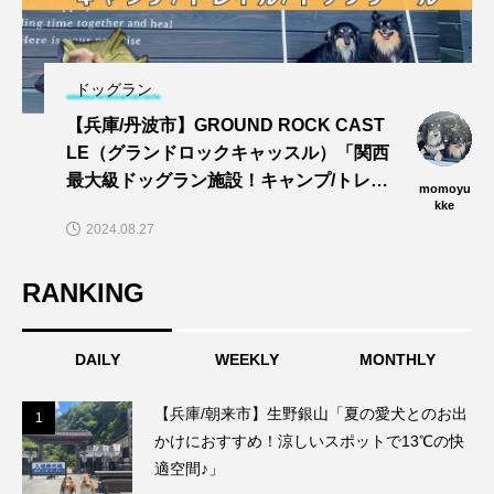
ドッグラン
【兵庫/丹波市】GROUND ROCK CAST
LE（グランドロックキャッスル）「関西
最大級ドッグラン施設！キャンプ/トレイ
momoyu
ル/dogプールでワンズと思い切りあそぼ
kke
2024.08.27
う〜🎵」
RANKING
DAILY
WEEKLY
MONTHLY
【兵庫/朝来市】生野銀山「夏の愛犬とのお出
1
1
かけにおすすめ！涼しいスポットで13℃の快
適空間♪」