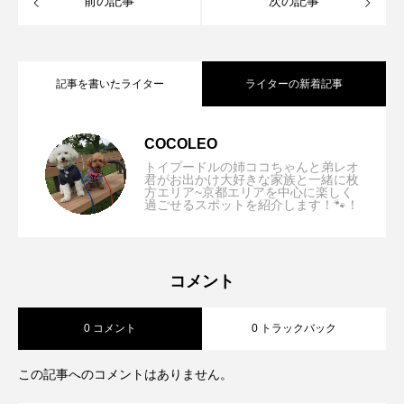
前の記事
次の記事
記事を書いたライター
ライターの新着記事
【奈良市】道の駅クロスウェイなかまち
2026.06.30
COCOLEO
トイプードルの姉ココちゃんと弟レオ
君がお出かけ大好きな家族と一緒に枚
方エリア~京都エリアを中心に楽しく
【奈良/生駒市】ラッキーガーデン「ドッ
2026.06.02
過ごせるスポットを紹介します！🐾！
「無料ドッグラン完備！わんちゃんに優
【和歌山】かなたのさと 「リードフリー
2026.05.28
グランのあるオープンテラスで本格的ス
しい道の駅」
コメント
0 コメント
0 トラックバック
OK！愛犬に優しい空間で一緒に過ごせる
リランカ料理を満喫！」
この記事へのコメントはありません。
ドッグヴィラ」