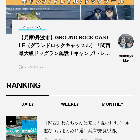
ドッグラン
【兵庫/丹波市】GROUND ROCK CAST
LE（グランドロックキャッスル）「関西
最大級ドッグラン施設！キャンプ/トレイ
momoyu
ル/dogプールでワンズと思い切りあそぼ
kke
2024.08.27
う〜🎵」
RANKING
DAILY
WEEKLY
MONTHLY
1
1
【関西】わんちゃんと涼む！夏の川&プール
遊び（おまとめ11選）兵庫/奈良/大阪