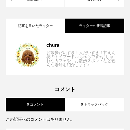
記事を書いたライター
ライターの新着記事
【大阪/箕面】B stand ＋「店内ペット可⭐︎
2026.07.31
chura
お散歩だいすき！人だいすき！甘えん
坊のトイプードルちゅらです⭐︎おしゃ
れなカフェや、お散歩スポットなど色
【兵庫/西宮】Cercle Dish and
2026.07.29
んな場所を紹介します♪
コーヒー、サーフィン、バイクがテーマ
【大阪/寝屋川】GREEN APPLE cafe「ヘ
2026.07.25
Coffee「初夏を感じるオシャレなスイー
の西海岸風オシャレカフェ」
コメント
0 コメント
0 トラックバック
ルシーで栄養満点！わんこが大好きな素
ツを古民家カフェの縁側席で堪能⭐︎」
この記事へのコメントはありません。
敵すぎるご夫婦のcafe⭐︎」