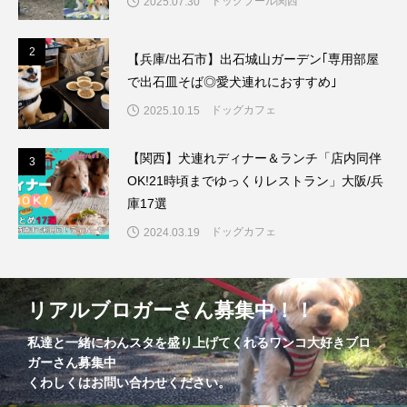
ドッグプール関西
2025.07.30
2
2
【兵庫/出石市】出石城山ガーデン｢専用部屋
で出石皿そば◎愛犬連れにおすすめ｣
ドッグカフェ
2025.10.15
【関西】犬連れディナー＆ランチ「店内同伴
3
3
OK!21時頃までゆっくりレストラン」大阪/兵
庫17選
ドッグカフェ
2024.03.19
リアルブロガーさん募集中！！
私達と一緒にわんスタを盛り上げてくれるワンコ大好きブロ
ガーさん募集中
くわしくはお問い合わせください。