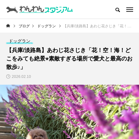
CATEGORY
ドッグラン
ブログ
ドッグラン
【兵庫/淡路島】あわじ花さじき「花！空！海！どこをみても絶景⭐︎素敵すぎる場所で愛犬と最高のお散歩♪」
ドッグカフェ
ドッグラン
【兵庫/淡路島】あわじ花さじき「花！空！海！ど
愛犬とおでかけ (公園･施設etc)
こをみても絶景⭐︎素敵すぎる場所で愛犬と最高のお
散歩♪」
愛犬と旅行
2026.02.10
トリミングサロン
動物病院
コラム
トップページ