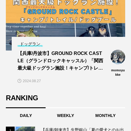
ドッグラン
【兵庫/丹波市】GROUND ROCK CAST
LE（グランドロックキャッスル）「関西
最大級ドッグラン施設！キャンプ/トレイ
momoyu
ル/dogプールでワンズと思い切りあそぼ
kke
2024.08.27
う〜🎵」
RANKING
DAILY
WEEKLY
MONTHLY
【兵庫/朝来市】生野銀山「夏の愛犬とのお出
1