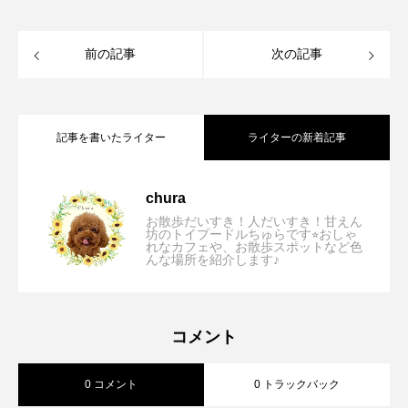
前の記事
次の記事
記事を書いたライター
ライターの新着記事
【兵庫/市川町】いろり勢賀の郷「愛犬と
2026.08.08
chura
お散歩だいすき！人だいすき！甘えん
坊のトイプードルちゅらです⭐︎おしゃ
れなカフェや、お散歩スポットなど色
【大阪/箕面】B stand ＋「店内ペット可⭐︎
2026.07.31
んな場所を紹介します♪
古民家で味わう絶品炭火焼きランチが最
【兵庫/西宮】Cercle Dish and
2026.07.29
コーヒー、サーフィン、バイクがテーマ
高すぎた⭐︎」
コメント
0 コメント
0 トラックバック
Coffee「初夏を感じるオシャレなスイー
の西海岸風オシャレカフェ」