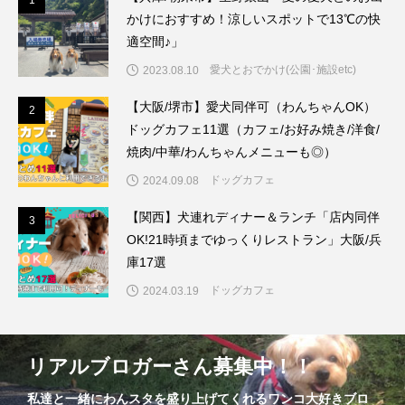
1
かけにおすすめ！涼しいスポットで13℃の快
適空間♪」
愛犬とおでかけ(公園･施設etc)
2023.08.10
【大阪/堺市】愛犬同伴可（わんちゃんOK）
2
2
ドッグカフェ11選（カフェ/お好み焼き/洋食/
焼肉/中華/わんちゃんメニューも◎）
ドッグカフェ
2024.09.08
【関西】犬連れディナー＆ランチ「店内同伴
3
3
OK!21時頃までゆっくりレストラン」大阪/兵
庫17選
ドッグカフェ
2024.03.19
リアルブロガーさん募集中！！
私達と一緒にわんスタを盛り上げてくれるワンコ大好きブロ