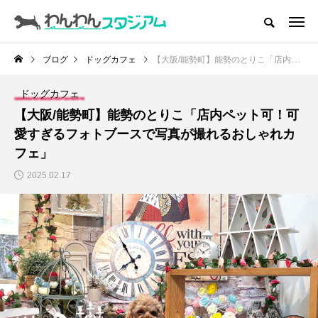
CATEGORY
ドッグラン
ブログ
ドッグカフェ
【大阪/能勢町】能勢のとりこ「店内ペット可！可愛すぎるフォトブースで写真が撮れるおしゃれカフェ」
ドッグカフェ
ドッグカフェ
【大阪/能勢町】能勢のとりこ「店内ペット可！可
愛犬とおでかけ (公園･施設etc)
愛すぎるフォトブースで写真が撮れるおしゃれカ
フェ」
愛犬と旅行
2025.02.17
トリミングサロン
動物病院
コラム
トップページ