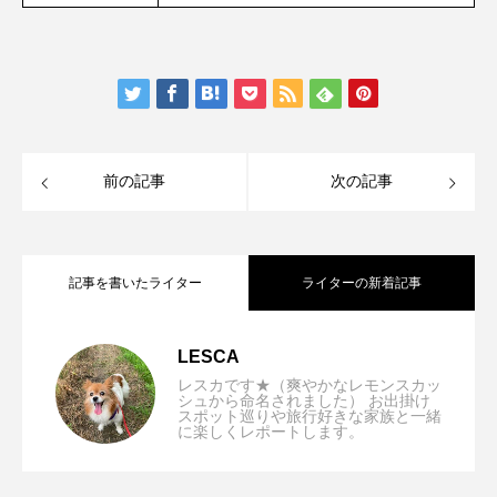
前の記事
次の記事
記事を書いたライター
ライターの新着記事
【兵庫県/神戸市】Dog Friendly JEWEL
2025.11.25
LESCA
レスカです★（爽やかなレモンスカッ
シュから命名されました） お出掛け
スポット巡りや旅行好きな家族と一緒
【大阪/枚方市】Lukurino cafe店内わんち
2025.10.14
に楽しくレポートします。
COFFEE & TEA (ドッグフレンドリージ