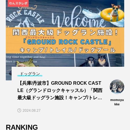
ドッグラン
【兵庫/丹波市】GROUND ROCK CAST
LE（グランドロックキャッスル）「関西
最大級ドッグラン施設！キャンプ/トレイ
momoyu
ル/dogプールでワンズと思い切りあそぼ
kke
2024.08.27
う〜🎵」
RANKING