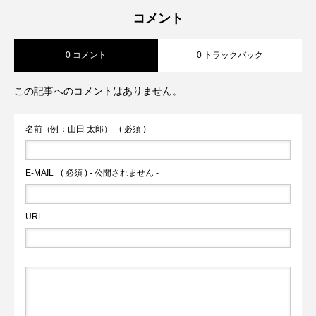
【京都市/左京区】File natural food
2025.09.16
ゃんOK！野菜メインの優しいランチ☆わ
ュエルコーヒーアンドティー)店内OK！
コメント
0 コメント
0 トラックバック
works「15kgの中型犬まで店内OK！大型
んちゃんメニューあり美腸料理教室/イベ
大型犬OK！人とわんちゃんが気軽に立ち
この記事へのコメントはありません。
犬はテラス席OK！」
ントあり！
寄れるカフェ
名前（例：山田 太郎）
( 必須 )
E-MAIL
( 必須 ) - 公開されません -
URL