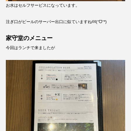
お水はセルフサービスになっています。
注ぎ口がビールのサーバー出口に似ていますねꉂꉂ(ᵔᗜᵔ*)
家守堂のメニュー
今回はランチで来ましたが