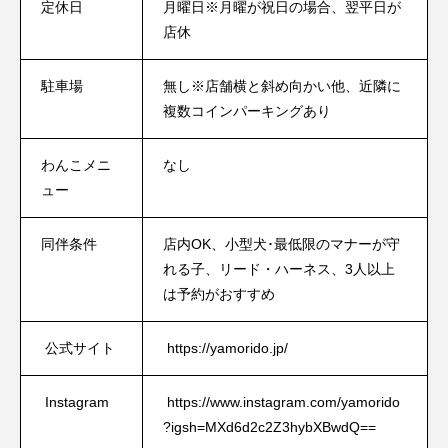
定休日
月曜日※月曜が祝日の場合、翌平日が
店休
駐車場
無し※店舗横と斜め向かい他、近隣に
複数コインパーキングあり
わんこメニ
なし
ュー
同伴条件
店内OK、小型犬･最低限のマナーが守
れる子、リード・ハーネス、3人以上
は予約がおすすめ
公式サイト
https://yamorido.jp/
Instagram
https://www.instagram.com/yamorido
?igsh=MXd6d2c2Z3hybXBwdQ==