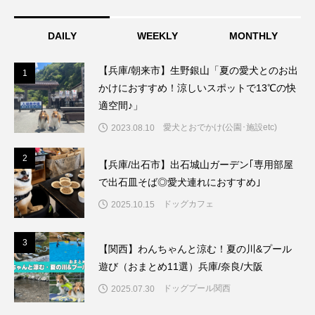
DAILY
WEEKLY
MONTHLY
【兵庫/朝来市】生野銀山「夏の愛犬とのお出
1
1
かけにおすすめ！涼しいスポットで13℃の快
適空間♪」
愛犬とおでかけ(公園･施設etc)
2023.08.10
2
2
【兵庫/出石市】出石城山ガーデン｢専用部屋
で出石皿そば◎愛犬連れにおすすめ｣
ドッグカフェ
2025.10.15
3
3
【関西】わんちゃんと涼む！夏の川&プール
遊び（おまとめ11選）兵庫/奈良/大阪
ドッグプール関西
2025.07.30