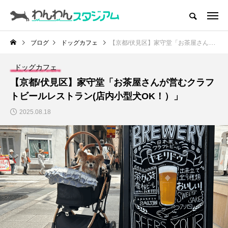
CATEGORY
ドッグラン
ブログ
ドッグカフェ
【京都/伏見区】家守堂「お茶屋さんが営むクラフトビールレストラン(店内小型犬OK！）」
ドッグカフェ
ドッグカフェ
【京都/伏見区】家守堂「お茶屋さんが営むクラフ
愛犬とおでかけ (公園･施設etc)
トビールレストラン(店内小型犬OK！）」
2025.08.18
愛犬と旅行
トリミングサロン
動物病院
コラム
トップページ