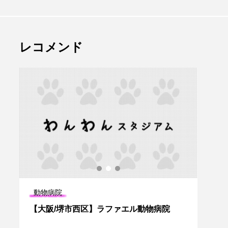
レコメンド
動物病院
愛犬
イ
【大阪/堺市西区】ラファエル動物病院
【兵庫
キャ