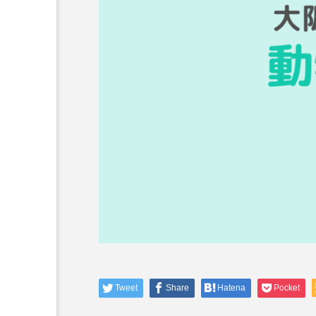
コラム
トップページ
人気の記事ランキング
メンバー
会社概要
プライバシーポリシー
お問い合わせ
愛犬と旅行
Tweet
Share
Hatena
Pocket
【兵庫/淡路市(淡路島)】a
キャンプ「1日1組！貸切