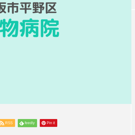
ドッグカフェ
RSS
feedly
Pin it
oieプライベート
【大阪/茨木市】Jumeirah Oasis(ジュメ
のプライベートキ
ラ オアシス)「ドバイ風カフェ」