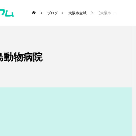
ブログ
大阪市全域
【大阪市平野区】川島動物病院
島動物病院
･施設etc)