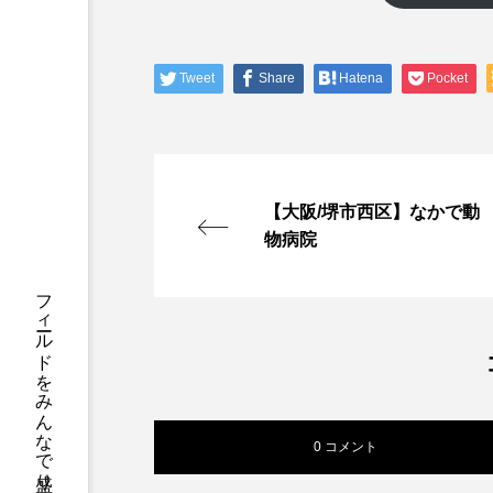
Tweet
Share
Hatena
Pocket
【大阪/堺市西区】なかで動
物病院
0 コメント