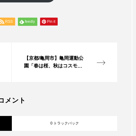
RSS
feedly
Pin it
【京都/亀岡市】亀岡運動公
園「春は桜、秋はコスモス
畑、とても広い園内でお散
歩を満喫！」
コメント
0 トラックバック