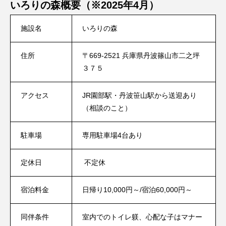
いろりの森概要（
※
2025
年4
月）
施設名
いろりの森
住所
〒669-2521 兵庫県丹波篠山市二之坪
３７５
アクセス
JR園部駅・丹波笹山駅から送迎あり
（相談のこと）
駐車場
専用駐車場4台あり
定休日
不定休
宿泊料金
日帰り10,000円～/宿泊60,000円～
同伴条件
室内でのトイレ躾、心配な子はマナー