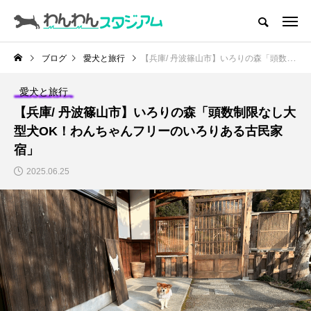
CATEGORY
ドッグラン
ブログ
愛犬と旅行
【兵庫/ 丹波篠山市】いろりの森「頭数制限なし大型犬OK！わんちゃんフリーのいろりある古民家宿」
ドッグカフェ
愛犬と旅行
【兵庫/ 丹波篠山市】いろりの森「頭数制限なし大
愛犬とおでかけ (公園･施設etc)
型犬OK！わんちゃんフリーのいろりある古民家
宿」
愛犬と旅行
2025.06.25
トリミングサロン
動物病院
コラム
トップページ