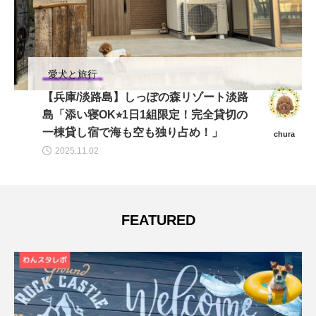
愛犬と旅行
【兵庫/淡路島】しっぽの森リゾート淡路
島「添い寝OK⭐︎1日1組限定！完全貸切の
一棟貸し宿で海も空も独り占め！」
chura
2025.11.02
FEATURED