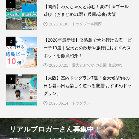
1
1
【関西】わんちゃんと涼む！夏の川&プール
遊び（おまとめ11選）兵庫/奈良/大阪
ドッグプール関西
2025.07.30
【2026年最新版】淡路島で犬と行ける海・ビ
2
2
ーチ10選｜愛犬との散歩や旅行におすすめス
ポットを徹底紹介！
愛犬とおでかけ(公園･施設etc)
2026.07.21
【大阪】室内ドッグラン7選「全天候型/雨の
3
3
日も暑い日も楽しく遊べる厳選!おすすめドッ
グラン」
ドッグラン
2026.06.14
リアルブロガーさん募集中！！