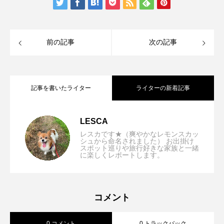
前の記事
次の記事
記事を書いたライター
ライターの新着記事
【兵庫県/神戸市】Dog Friendly JEWEL
2025.11.25
LESCA
レスカです★（爽やかなレモンスカッ
シュから命名されました） お出掛け
スポット巡りや旅行好きな家族と一緒
【大阪/枚方市】Lukurino cafe店内わんち
2025.10.14
に楽しくレポートします。
COFFEE & TEA (ドッグフレンドリージ
【京都市/左京区】File natural food
2025.09.16
ゃんOK！野菜メインの優しいランチ☆わ
ュエルコーヒーアンドティー)店内OK！
コメント
0 コメント
0 トラックバック