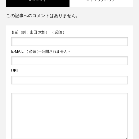
works「15kgの中型犬まで店内OK！大型
んちゃんメニューあり美腸料理教室/イベ
大型犬OK！人とわんちゃんが気軽に立ち
この記事へのコメントはありません。
犬はテラス席OK！」
ントあり！
寄れるカフェ
名前（例：山田 太郎）
( 必須 )
E-MAIL
( 必須 ) - 公開されません -
URL