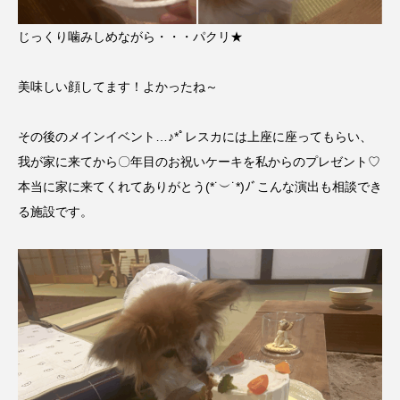
じっくり噛みしめながら・・・パクリ★
美味しい顔してます！よかったね～
その後のメインイベント…♪*ﾟレスカには上座に座ってもらい、
我が家に来てから〇年目のお祝いケーキを私からのプレゼント♡
本当に家に来てくれてありがとう(*˙︶˙*)ﾉﾞこんな演出も相談でき
る施設です。