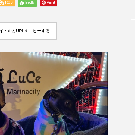
RSS
feedly
Pin it
ウルカフェ」
イトルとURLをコピーする