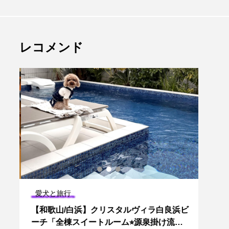
レコメンド
愛犬と旅行
愛犬
＆
【和歌山/白浜】クリスタルヴィラ白良浜ビ
【大
ア
ーチ「全棟スイートルーム⭐︎源泉掛け流し