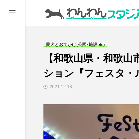
ドッグラン
愛犬とおでかけ(公園･施設etc)
ドッグカフェ
【和歌山県・和歌山
愛犬とおでかけ (公園
ション『フェスタ・
愛犬と旅行
2021.12.18
トリミングサロン
動物病院