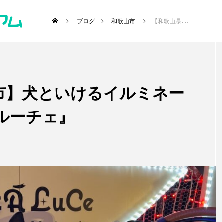
ブログ
和歌山市
【和歌山県・和歌山市】犬といけるイルミネーション『フェスタ・ルーチェ』
市】犬といけるイルミネー
･施設etc)
ルーチェ』