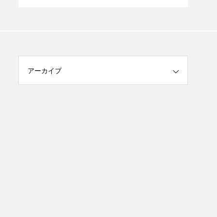
天然温泉やプールにサウナも！プライベー
トヴィラで愛犬と心ゆくまで贅沢時間♪」
アーカイブ