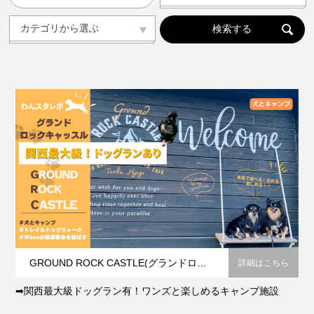
人気の記事ランキング
メンバー
カテゴリから選ぶ
カテゴリから選ぶ
ドッグラン
ドッグカフェ
愛犬と旅行
愛犬とおでかけ(公園･施設etc)
トリミングサロン
動物病院
コラム
会社概要
プライバシーポリシー
お問い合わせ
GROUND ROCK CASTLE(グランドロックキャッスル）
詳細はこちら
➡関西最大級ドッグラン有！ワンズと楽しめるキャンプ施設