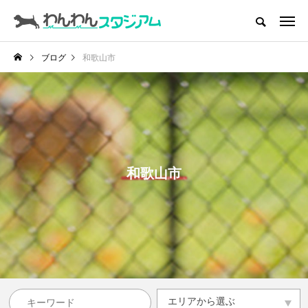
CATEGORY
ドッグラン
ブログ
和歌山市
インデックス
ドッグカフェ
愛犬とおでかけ (公園･施設etc)
愛犬と旅行
和歌山市
トリミングサロン
動物病院
コラム
トップページ
エリアから選ぶ
エリアから選ぶ
滋賀県
京都府
大阪府
兵庫県
奈良県
和歌山県
その他