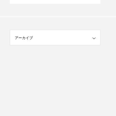
犬と一緒にカフェ利用も可」
にな
アーカイブ