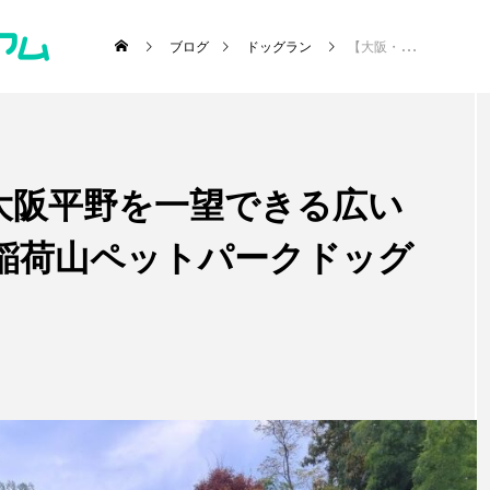
ブログ
ドッグラン
【大阪・東大阪市】大阪平野を一望できる広い敷地のドックラン 稲荷山ペットパークドッグラン
大阪平野を一望できる広い
･施設etc)
稲荷山ペットパークドッグ