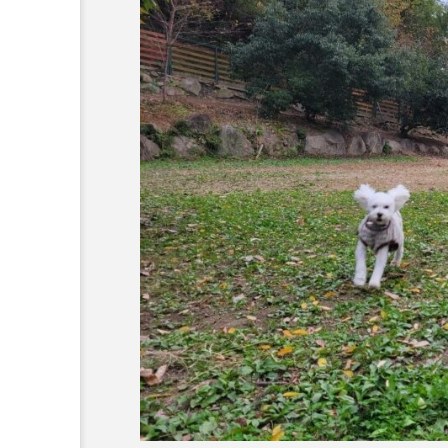
コラム
トップページ
人気の記事ランキング
メンバー
会社概要
プライバシーポリシー
お問い合わせ
愛犬と旅行
【京都/京丹後】グランル
「初グランピングに感動！