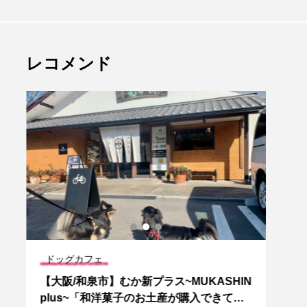
レコメンド
ドッグカフェ
愛犬
AR
【大阪/和泉市】むか新プラス~MUKASHIN
【京
ニ
plus~「和洋菓子のお土産が購入できて愛
「初