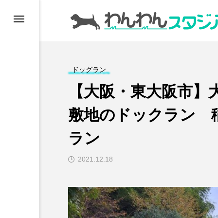
ドッグラン
ドッグラン
ドッグカフェ
【大阪・東大阪市】
愛犬とおでかけ (公園
敷地のドックラン 
ラン
愛犬と旅行
2021.12.18
トリミングサロン
動物病院