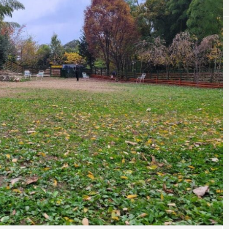
ドッグカフェ
ージュ夕日ヶ浦
2024.閉店【京都市左京区】MARCO&S
京丹後が大好き
A(マルコ＆サラ)「犬もOKの南禅寺&ミ