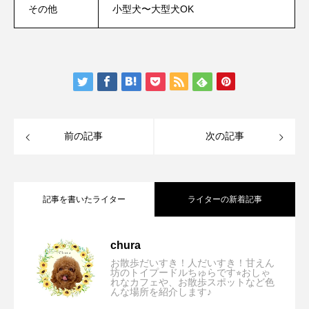
その他
小型犬〜大型犬OK
前の記事
次の記事
記事を書いたライター
ライターの新着記事
【兵庫/市川町】いろり勢賀の郷「愛犬と
2026.08.08
chura
お散歩だいすき！人だいすき！甘えん
坊のトイプードルちゅらです⭐︎おしゃ
れなカフェや、お散歩スポットなど色
【大阪/箕面】B stand ＋「店内ペット可⭐︎
2026.07.31
んな場所を紹介します♪
古民家で味わう絶品炭火焼きランチが最