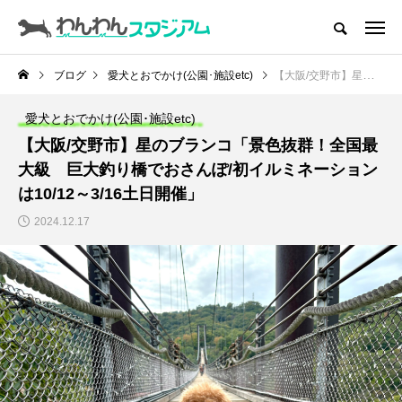
CATEGORY
ドッグラン
ブログ
愛犬とおでかけ(公園･施設etc)
【大阪/交野市】星のブランコ「景色抜群！全国最大級 巨大釣り橋でおさんぽ/初イルミネーションは10/12～3/16土日開催」
ドッグカフェ
愛犬とおでかけ(公園･施設etc)
【大阪/交野市】星のブランコ「景色抜群！全国最
愛犬とおでかけ (公園･施設etc)
大級 巨大釣り橋でおさんぽ/初イルミネーション
は10/12～3/16土日開催」
愛犬と旅行
2024.12.17
トリミングサロン
動物病院
コラム
トップページ