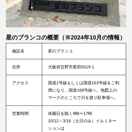
星のブランコの概要（※2024年10月の情報）
施設名
星のブランコ
住所
大阪府交野市星田5019-1
アクセス
国道1号線もしくは国道163号線をご利
用になり、国道168号線へ。地図上の
マークのところで川を渡り駐車場へ。
営業時間
休園日を除く9時〜17時
10/12～3/16（土日のみ）イルミネー
ションは