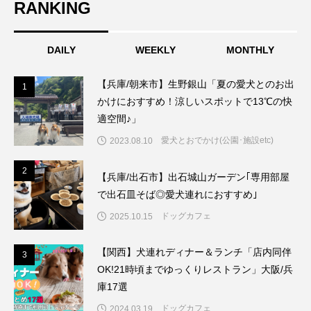
RANKING
DAILY
WEEKLY
MONTHLY
【兵庫/朝来市】生野銀山「夏の愛犬とのお出
1
1
かけにおすすめ！涼しいスポットで13℃の快
適空間♪」
愛犬とおでかけ(公園･施設etc)
2023.08.10
2
2
【兵庫/出石市】出石城山ガーデン｢専用部屋
で出石皿そば◎愛犬連れにおすすめ｣
ドッグカフェ
2025.10.15
【関西】犬連れディナー＆ランチ「店内同伴
3
3
OK!21時頃までゆっくりレストラン」大阪/兵
庫17選
ドッグカフェ
2024.03.19