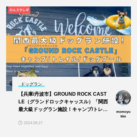
ドッグラン
【兵庫/丹波市】GROUND ROCK CAST
LE（グランドロックキャッスル）「関西
最大級ドッグラン施設！キャンプ/トレイ
momoyu
ル/dogプールでワンズと思い切りあそぼ
kke
2024.08.27
う〜🎵」