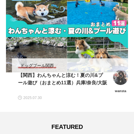
愛犬とおでかけ(公園･施設etc)
【兵庫/宝塚市】清荒神清澄寺「参道『竜
の道』をゆるゆる歩き♪愛犬と一緒に参
拝」
CHIRO
2023.06.09
FEATURED