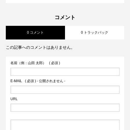
【兵庫/西宮】Cercle Dish and
2026.07.29
コーヒー、サーフィン、バイクがテーマ
高すぎた⭐︎」
コメント
0 コメント
0 トラックバック
Coffee「初夏を感じるオシャレなスイー
の西海岸風オシャレカフェ」
この記事へのコメントはありません。
ツを古民家カフェの縁側席で堪能⭐︎」
名前（例：山田 太郎）
( 必須 )
E-MAIL
( 必須 ) - 公開されません -
URL