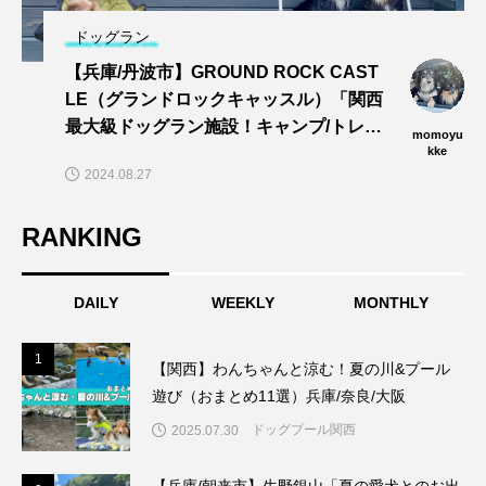
ドッグラン
【兵庫/丹波市】GROUND ROCK CAST
LE（グランドロックキャッスル）「関西
最大級ドッグラン施設！キャンプ/トレイ
momoyu
ル/dogプールでワンズと思い切りあそぼ
kke
2024.08.27
う〜🎵」
RANKING
DAILY
WEEKLY
MONTHLY
1
1
【関西】わんちゃんと涼む！夏の川&プール
遊び（おまとめ11選）兵庫/奈良/大阪
ドッグプール関西
2025.07.30