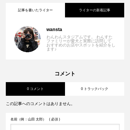
記事を書いたライター
ライターの新着記事
【関西】愛犬とSUPを楽しめるおすすめ
2026.08.03
wansta
わんわんスタジアムです。 わんすた
ファミリーが愛犬と実際に訪問して
おすすめのお店やスポットを紹介をし
【2026年最新版】犬と行ける大阪のビー
2026.07.28
ます♪
スポット5選！琵琶湖・淡路島で水上散歩
【2026年最新版】淡路島で犬と行ける
2026.07.21
チ5選｜愛犬と海辺のお散歩を楽しめるス
を楽しもう
コメント
0 コメント
0 トラックバック
海・ビーチ10選｜愛犬との散歩や旅行に
ポット
この記事へのコメントはありません。
おすすめスポットを徹底紹介！
名前（例：山田 太郎）
( 必須 )