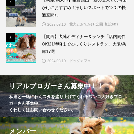
【兵庫/朝来市】生野銀山「夏の愛犬とのお出
2
2
かけにおすすめ！涼しいスポットで13℃の快
適空間♪」
愛犬とおでかけ(公園･施設etc)
2023.08.10
【関西】犬連れディナー＆ランチ「店内同伴
3
3
OK!21時頃までゆっくりレストラン」大阪/兵
庫17選
ドッグカフェ
2024.03.19
リアルブロガーさん募集中！！
私達と一緒にわんスタを盛り上げてくれるワンコ大好きブロ
ガーさん募集中
くわしくはお問い合わせください。
メンバー