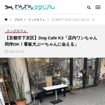
CATEGORY
ドッグラン
ブログ
ドッグカフェ
【京都市下京区】Dog Cafe K3「店内ワンちゃん同伴OK！看板犬ぶーちゃんに会える」
ドッグカフェ
ドッグカフェ
【京都市下京区】Dog Cafe K3「店内ワンちゃん
愛犬とおでかけ (公園･施設etc)
同伴OK！看板犬ぶーちゃんに会える」
2023.03.10
愛犬と旅行
トリミングサロン
動物病院
コラム
トップページ