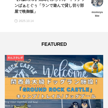
ンぱぁとぐぅ「ランで遊んで貸し切り部
屋で晩御飯」
momoyu
kke
2025.10.14
FEATURED