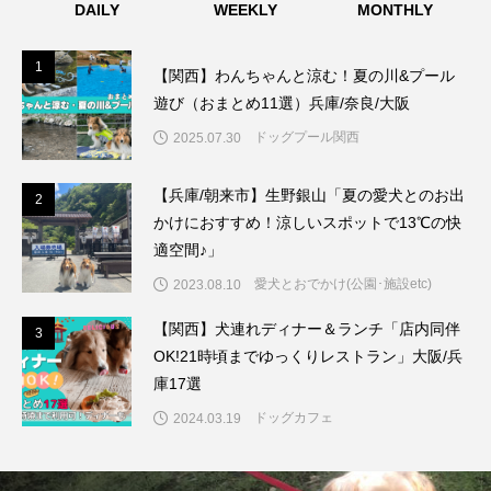
DAILY
WEEKLY
MONTHLY
1
1
【関西】わんちゃんと涼む！夏の川&プール
遊び（おまとめ11選）兵庫/奈良/大阪
ドッグプール関西
2025.07.30
【兵庫/朝来市】生野銀山「夏の愛犬とのお出
2
2
かけにおすすめ！涼しいスポットで13℃の快
適空間♪」
愛犬とおでかけ(公園･施設etc)
2023.08.10
【関西】犬連れディナー＆ランチ「店内同伴
3
3
OK!21時頃までゆっくりレストラン」大阪/兵
庫17選
ドッグカフェ
2024.03.19