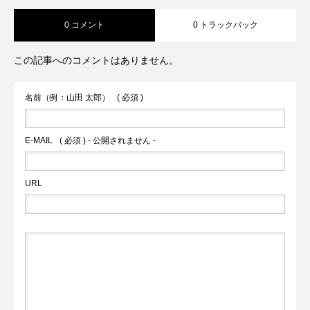
0 コメント
0 トラックバック
グランのあるオープンテラスで本格的ス
しい道の駅」
この記事へのコメントはありません。
リランカ料理を満喫！」
名前（例：山田 太郎）
( 必須 )
E-MAIL
( 必須 ) - 公開されません -
URL