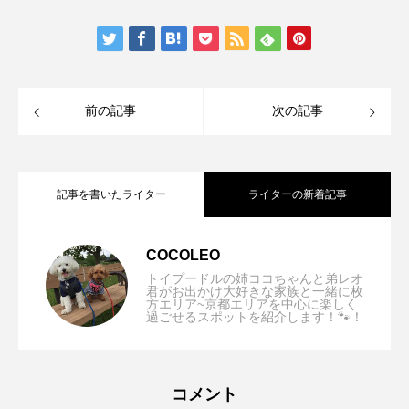
前の記事
次の記事
記事を書いたライター
ライターの新着記事
【和歌山/紀の川市】観音山フルーツガー
2026.08.07
COCOLEO
トイプードルの姉ココちゃんと弟レオ
君がお出かけ大好きな家族と一緒に枚
方エリア~京都エリアを中心に楽しく
【奈良市】道の駅クロスウェイなかまち
2026.06.30
過ごせるスポットを紹介します！🐾！
デンドッグラン「農園内に貸切ドッグラ
【奈良/生駒市】ラッキーガーデン「ドッ
2026.06.02
「無料ドッグラン完備！わんちゃんに優
ンがオープン！」
コメント