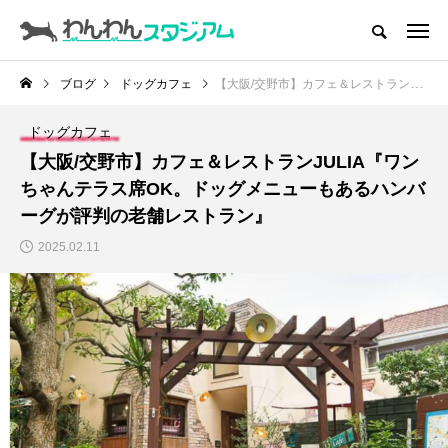
CATEGORY
ドッグラン
ブログ
ドッグカフェ
【大阪/交野市】カフェ＆レストランJULIA『ワンちゃんテラス席OK。ドッグメニューもあるハンバーグが評判の老舗レストラン』
ドッグカフェ
ドッグカフェ
【大阪/交野市】カフェ＆レストランJULIA『ワン
愛犬とおでかけ (公園･施設etc)
ちゃんテラス席OK。ドッグメニューもあるハンバ
ーグが評判の老舗レストラン』
愛犬と旅行
2025.02.11
トリミングサロン
動物病院
コラム
トップページ