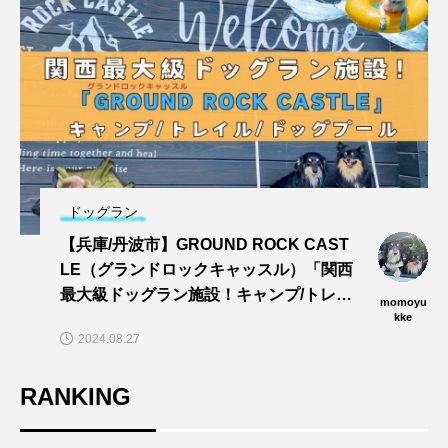
ドッグラン
【兵庫/丹波市】GROUND ROCK CAST
LE（グランドロックキャッスル）「関西
最大級ドッグラン施設！キャンプ/トレイ
momoyu
ル/dogプールでワンズと思い切りあそぼ
kke
2024.08.27
う〜🎵」
RANKING