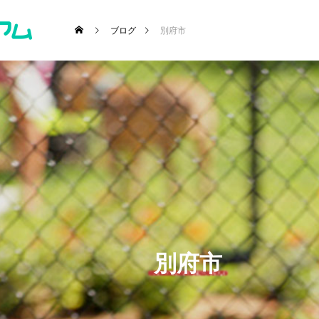
ブログ
別府市
･施設etc)
別府市