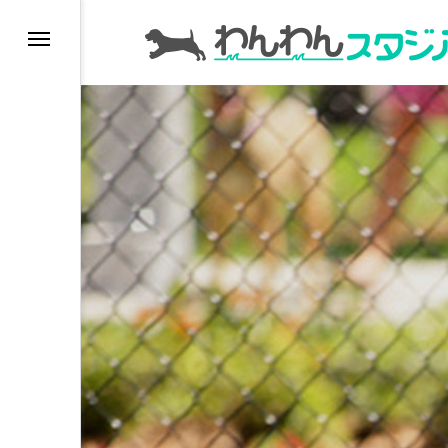
インデックス
ドッグラン
ドッグカフェ
愛犬とおでかけ (公園
愛犬と旅行
トリミングサロン
動物病院