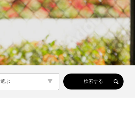
ら選ぶ
ら選ぶ
ェ
(公園･施設etc)
サロン