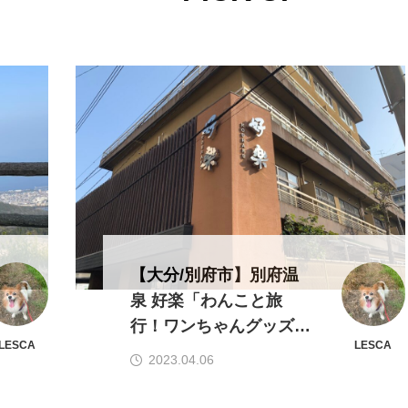
【大分/別府市】別府温
泉 好楽「わんこと旅
行！ワンちゃんグッズ無
LESCA
LESCA
料貸し出しOKで忘れ物
2023.04.06
も平気！」