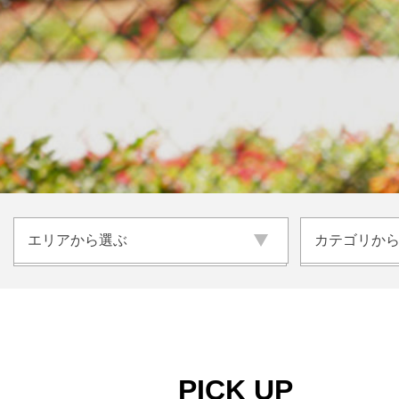
エリアから選ぶ
エリアから選ぶ
滋賀県
京都府
大阪府
兵庫県
カテゴリか
カテゴリか
ドッグラン
ドッグカフ
愛犬とおでかけ
愛犬と旅行
奈良県
和歌山県
その他
トリミング
動物病院
コラム
PICK UP