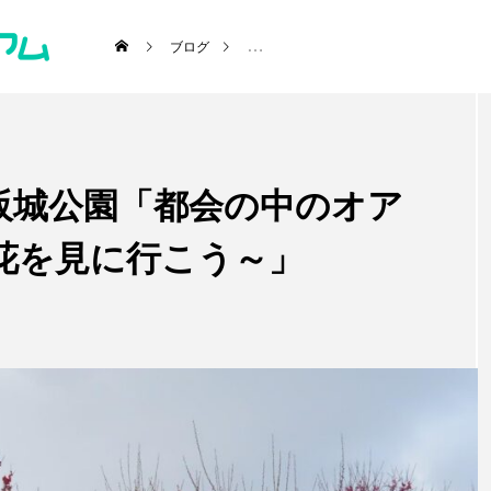
ブログ
愛犬とおでかけ(公園･施設etc)
【大
阪城公園「都会の中のオア
･施設etc)
花を見に行こう～」