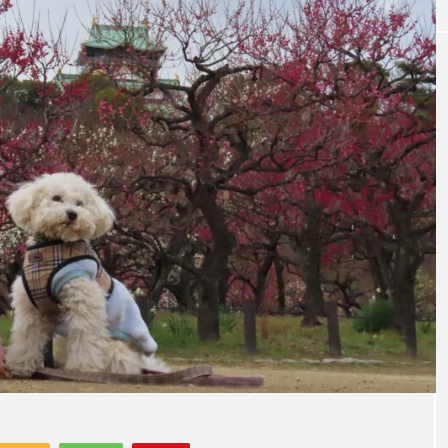
動物病院
病院
【大阪/堺市北区】しもむら動物病院