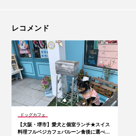
レコメンド
ドッグカフェ
ドッ
【大阪・堺市】愛犬と個室ランチ★スイス
【大
料理フルベジカフェバルーン食後に選べる