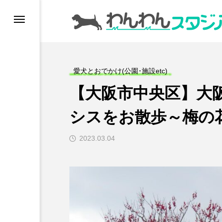
ドッグラン
愛犬とおでかけ(公園･施設etc)
ドッグカフェ
【大阪市中央区】大
愛犬とおでかけ (公園
シスをお散歩～梅の
愛犬と旅行
2023.03.04
トリミングサロン
動物病院