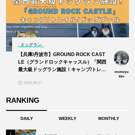
ドッグラン
【兵庫/丹波市】GROUND ROCK CAST
LE（グランドロックキャッスル）「関西
最大級ドッグラン施設！キャンプ/トレイ
momoyu
ル/dogプールでワンズと思い切りあそぼ
kke
2024.08.27
う〜🎵」
RANKING
DAILY
WEEKLY
MONTHLY
1
1