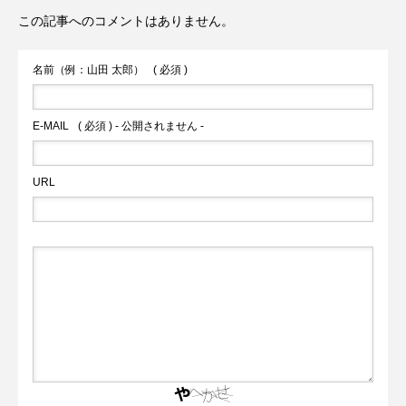
この記事へのコメントはありません。
は愛犬同伴OK！」
末は22時まで」
名前（例：山田 太郎）
( 必須 )
E-MAIL
( 必須 ) - 公開されません -
URL