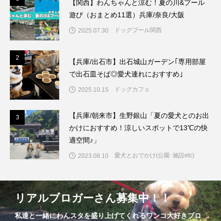
【関西】わんちゃんと涼む！夏の川&プール
遊び（おまとめ11選）兵庫/奈良/大阪
ドッグプール関西
2025.07.30
2
2
【兵庫/出石市】出石城山ガーデン｢専用部屋
で出石皿そば◎愛犬連れにおすすめ｣
ドッグカフェ
2025.10.15
【兵庫/朝来市】生野銀山「夏の愛犬とのお出
3
3
かけにおすすめ！涼しいスポットで13℃の快
適空間♪」
愛犬とおでかけ(公園･施設etc)
2023.08.10
リアルブロガーさん募集中！！
私達と一緒にわんスタを盛り上げてくれるワンコ大好きブロ