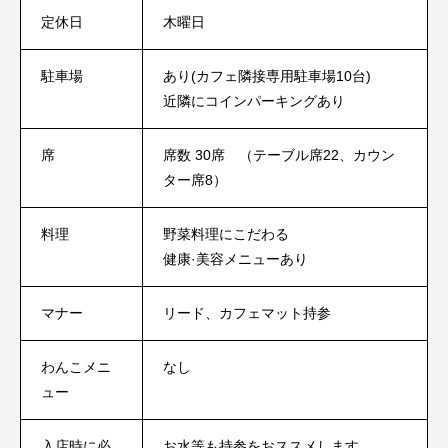
定休日
木曜日
駐車場
あり(カフェ隣接専用駐車場10台)
近隣にコインパーキングあり
席
席数 30席 （テーブル席22、カウン
ター席8）
料理
野菜料理にこだわる
健康·美容メニューあり
マナー
リード、カフェマット持参
わんこメニ
なし
ュー
入店時に必
お水等も持参をおススメします