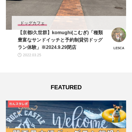
ドッグカフェ
【大阪/堺市中区】TORRES(トーレス)
「泉北深井駅スペイン料理！お昼のラン
チタイムはワンコ同伴OK！オールシーズ
momoyu
kke
ン利用できるインナーテラス♪」
2023.04.21
FEATURED