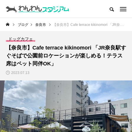
CATEGORY
ドッグラン
ブログ
奈良市
【奈良市】Cafe terrace kikinomori 「JR奈良駅すぐそばで公園前ロケーションが楽しめる！テラス席はペット同伴OK」
ドッグカフェ
ドッグカフェ
【奈良市】Cafe terrace kikinomori 「JR奈良駅す
愛犬とおでかけ (公園･施設etc)
ぐそばで公園前ロケーションが楽しめる！テラス
席はペット同伴OK」
愛犬と旅行
2023.07.13
トリミングサロン
動物病院
コラム
トップページ