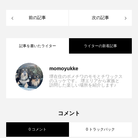
前の記事
次の記事
記事を書いたライター
ライターの新着記事
【大阪/住吉区】だしと鷄 ちゃぼ 長居店
2026.07.08
momoyukke
堺在住のポメチワのモモとチワックス
のユッケです。 堺エリアから家族と
訪問した楽しい場所を紹介します♪
【大阪/富田林市】Dog Park Bonds(屋内
2026.02.27
「長居スタジアムすぐそば、わんちゃん
【大阪/北区】焼き鳥 ばもら 曽根崎店
2026.02.05
室内ドッグラン&カフェ/キッチンカー)ド
OK居酒屋」
コメント
0 コメント
0 トラックバック
「ランチもディナーも◎インナーテラス
ッグパークボンズ「地域最大級屋内で週