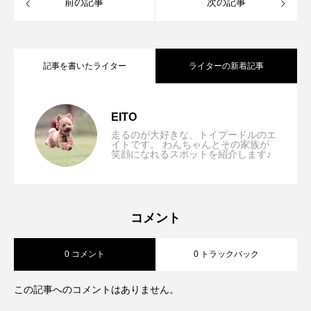
前の記事
次の記事
記事を書いたライター
ライターの新着記事
【兵庫/神戸市】Dogsalon&cafe
2024.10.07
EITO
走るのが大好きな、トイプードルのエ
イトです。 わんちゃんとその家族が
笑顔になれるスポットを紹介します♪
【兵庫県/神戸市】Dog Friendly JEWEL
2024.08.16
Noce（ノーチェ）「おしゃれな店内で飼
【兵庫/神戸市】ドッグカフェ エバードリ
2024.07.29
COFFEE & TEA「お散歩中にほっと一息
い主もリフレッシュ」
コメント
0 コメント
0 トラックバック
ーム「SNS映え間違いなし！フォトスポ
つける場所」
この記事へのコメントはありません。
ット多数＆貸し切り可♪」