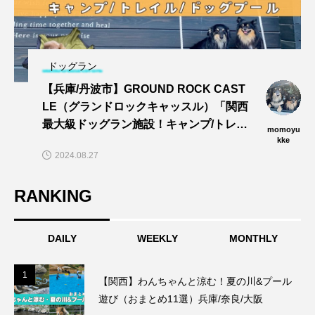
ドッグラン
【兵庫/丹波市】GROUND ROCK CAST
LE（グランドロックキャッスル）「関西
最大級ドッグラン施設！キャンプ/トレイ
momoyu
ル/dogプールでワンズと思い切りあそぼ
kke
2024.08.27
う〜🎵」
RANKING
DAILY
WEEKLY
MONTHLY
1
1
【関西】わんちゃんと涼む！夏の川&プール
遊び（おまとめ11選）兵庫/奈良/大阪