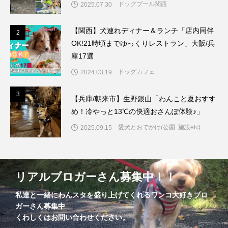
ドッグプール関西
2025.07.30
【関西】犬連れディナー＆ランチ「店内同伴
2
2
OK!21時頃までゆっくりレストラン」大阪/兵
庫17選
ドッグカフェ
2024.03.19
3
3
【兵庫/朝来市】生野銀山「わんこと夏おすす
め！冷やっと13℃の快適おさんぽ体験♪」
愛犬とおでかけ(公園･施設etc)
2025.09.15
リアルブロガーさん募集中！！
私達と一緒にわんスタを盛り上げてくれるワンコ大好きブロ
ガーさん募集中
くわしくはお問い合わせください。