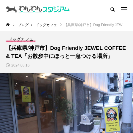
CATEGORY
ドッグラン
ブログ
ドッグカフェ
【兵庫県/神戸市】Dog Friendly JEWEL COFFEE & TEA「お散歩中にほっと一息つける場所」
ドッグカフェ
ドッグカフェ
【兵庫県/神戸市】Dog Friendly JEWEL COFFEE
愛犬とおでかけ (公園･施設etc)
& TEA「お散歩中にほっと一息つける場所」
2024.08.16
愛犬と旅行
トリミングサロン
動物病院
コラム
トップページ