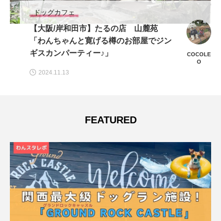
ドッグカフェ
【神戸市・東灘区】wan stop caféはログ
ハウス風ドッグ＋MUSICカフェ
wansta
2021.09.15
FEATURED