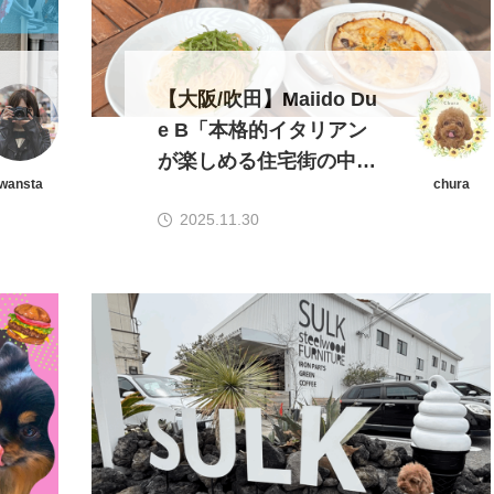
【大阪/吹田】Maiido Du
e B「本格的イタリアン
が楽しめる住宅街の中に
wansta
chura
ある大人気レストラン
2025.11.30
⭐︎」