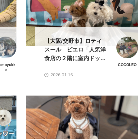
【大阪/交野市】ロティ
スール ピエロ「人気洋
食店の２階に室内ドッグ
omoyukk
COCOLEO
ラン付きドッグカフェが
e
2026.01.16
オープン！」