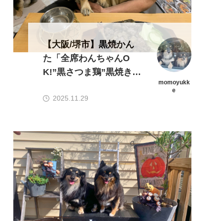
【大阪/堺市】黒焼かん
た「全席わんちゃんO
K!”黒さつま鶏”黒焼き専
momoyukk
門店/わんちゃんプレー
e
2025.11.29
トあり」