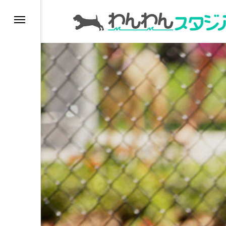
インデックス
ドッグラン
ドッグカフェ
愛犬とおでかけ (公園
愛犬と旅行
トリミングサロン
動物病院