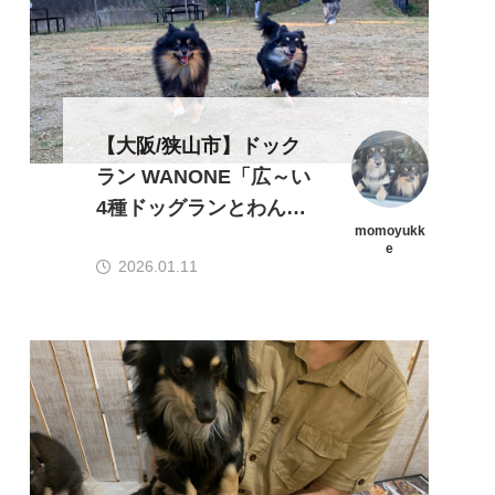
【大阪/狭山市】ドック
ラン WANONE「広～い
4種ドッグランとわんこ
momoyukk
とゆっくり食事が出来る
e
2026.01.11
ビッグカフェ」