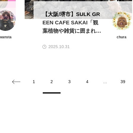
【大阪/堺市】SULK GR
EEN CAFE SAKAI「観
葉植物や雑貨に囲まれた
wansta
chura
オシャレカフェ」
2025.10.31
1
2
3
4
…
39