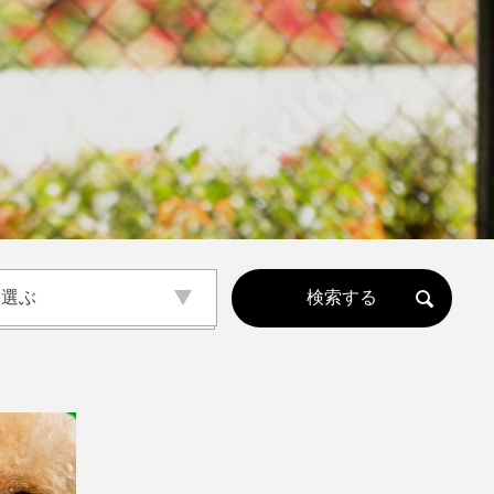
ら選ぶ
ら選ぶ
ェ
(公園･施設etc)
サロン