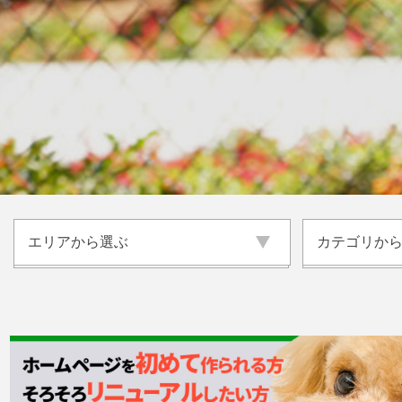
エリアから選ぶ
エリアから選ぶ
滋賀県
京都府
大阪府
兵庫県
カテゴリか
カテゴリか
ドッグラン
ドッグカフ
愛犬とおでかけ
愛犬と旅行
奈良県
和歌山県
その他
トリミング
動物病院
コラム