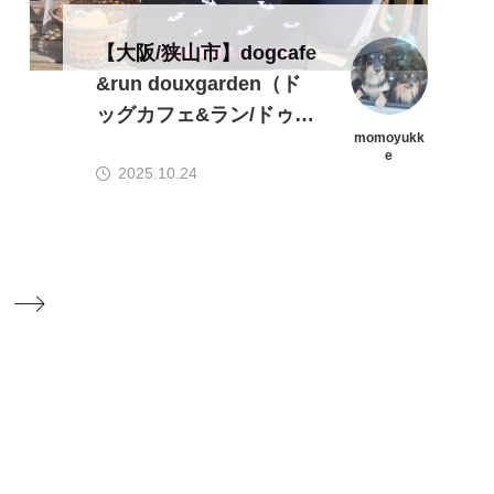
【大阪/狭山市】dogcafe
&run douxgarden（ド
ッグカフェ&ラン/ドゥー
momoyukk
ガーデン）愛犬と楽しめ
e
2025.10.24
るラン&カフェ