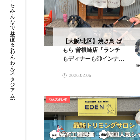
フィールドをみんなで盛り上げる 〜わんわんスタジアム〜
【大阪/北区】焼き鳥 ば
もら 曽根崎店「ランチ
もディナーも◎インナー
m
テラスは愛犬同伴O
2026.02.05
K！」