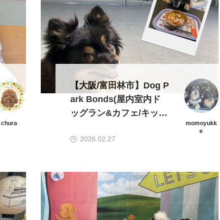
【大阪/富田林市】Dog P
ark Bonds(屋内室内ド
ッグラン&カフェ/キッチ
chura
momoyukk
ンカー)ドッグパークボ
e
2026.02.27
ンズ「地域最大級屋内で
週末は22時まで」