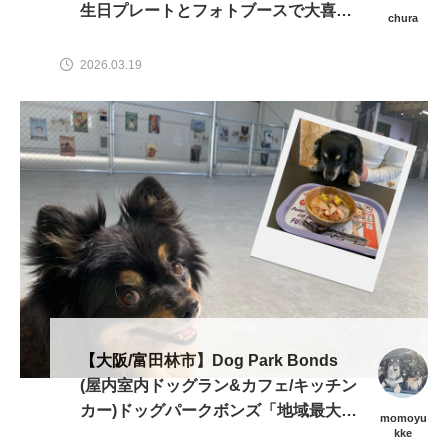
生日プレートとフォトブースで大喜び
chura
間違いなし」
2026.03.19
【大阪/富田林市】Dog Park Bonds
(屋内室内ドッグラン&カフェ/キッチン
カー)ドッグパークボンズ「地域最大級
momoyu
屋内で週末は22時まで」
kke