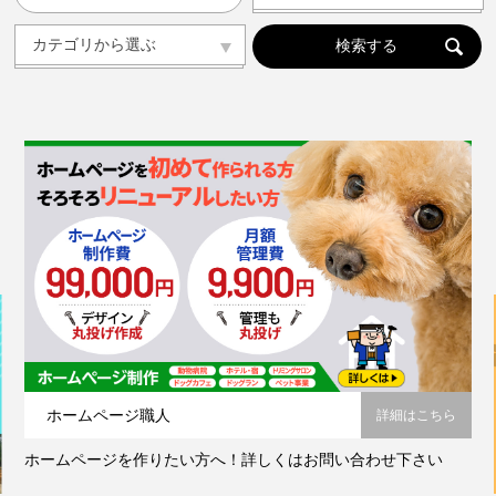
人気の記事ランキング
メンバー
カテゴリから選ぶ
カテゴリから選ぶ
ドッグラン
ドッグカフェ
愛犬と旅行
愛犬とおでかけ(公園･施設etc)
トリミングサロン
動物病院
コラム
会社概要
プライバシーポリシー
お問い合わせ
ホームページ職人
詳細はこちら
ホームページを作りたい方へ！詳しくはお問い合わせ下さい