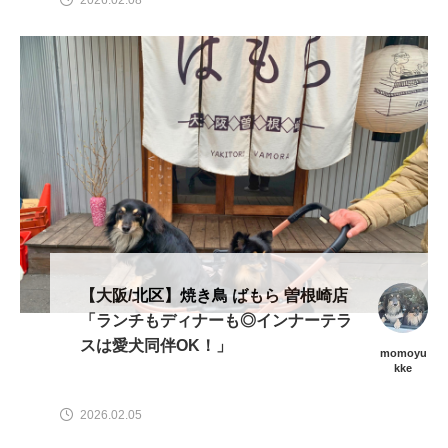
【大阪/北区】焼き鳥 ばもら 曽根崎店
「ランチもディナーも◎インナーテラ
スは愛犬同伴OK！」
momoyu
kke
2026.02.05