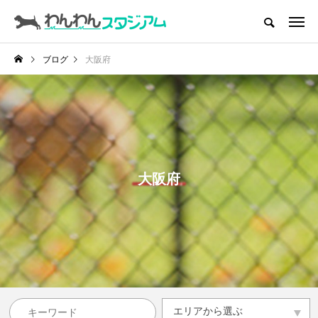
CATEGORY
ドッグラン
ブログ
大阪府
インデックス
ドッグカフェ
愛犬とおでかけ (公園･施設etc)
愛犬と旅行
大阪府
トリミングサロン
動物病院
コラム
トップページ
エリアから選ぶ
エリアから選ぶ
滋賀県
京都府
大阪府
兵庫県
奈良県
和歌山県
その他