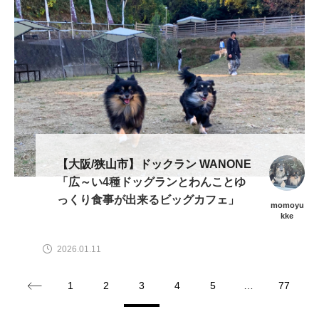
【大阪/狭山市】ドックラン WANONE
「広～い4種ドッグランとわんことゆ
っくり食事が出来るビッグカフェ」
momoyu
kke
2026.01.11
1
2
3
4
5
…
77