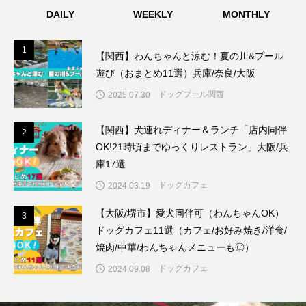
DAILY
WEEKLY
MONTHLY
1
1
【関西】わんちゃんと涼む！夏の川&プール
遊び（おまとめ11選）兵庫/奈良/大阪
ドッグプール関西
2025.07.30
【関西】犬連れディナー＆ランチ「店内同伴
2
2
OK!21時頃までゆっくりレストラン」大阪/兵
庫17選
ドッグカフェ
2024.03.19
【大阪/堺市】愛犬同伴可（わんちゃんOK）
3
3
ドッグカフェ11選（カフェ/お好み焼き/洋食/
焼肉/中華/わんちゃんメニューも◎）
ドッグカフェ
2024.09.08