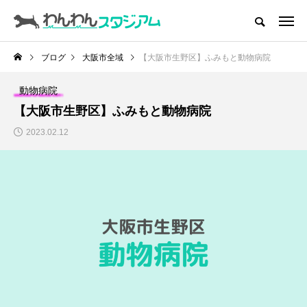
CATEGORY
ドッグラン
ブログ
大阪市全域
【大阪市生野区】ふみもと動物病院
ドッグカフェ
動物病院
【大阪市生野区】ふみもと動物病院
愛犬とおでかけ (公園･施設etc)
2023.02.12
愛犬と旅行
トリミングサロン
動物病院
コラム
トップページ