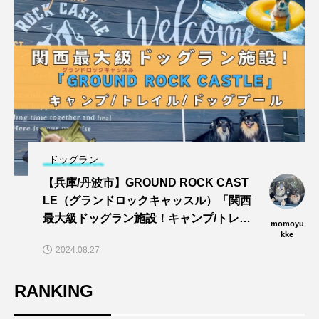
ドッグラン
【兵庫/丹波市】GROUND ROCK CAST
LE（グランドロックキャッスル）「関西
最大級ドッグラン施設！キャンプ/トレイ
momoyu
ル/dogプールでワンズと思い切りあそぼ
kke
2024.08.27
う〜🎵」
RANKING