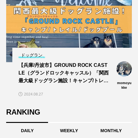
ドッグラン
【兵庫/丹波市】GROUND ROCK CAST
LE（グランドロックキャッスル）「関西
最大級ドッグラン施設！キャンプ/トレイ
momoyu
ル/dogプールでワンズと思い切りあそぼ
kke
2024.08.27
う〜🎵」
RANKING
DAILY
WEEKLY
MONTHLY