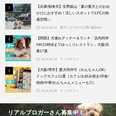
【兵庫/朝来市】生野銀山「夏の愛犬とのお出
1
1
かけにおすすめ！涼しいスポットで13℃の快
適空間♪」
愛犬とおでかけ(公園･施設etc)
2023.08.10
【関西】犬連れディナー＆ランチ「店内同伴
2
2
OK!21時頃までゆっくりレストラン」大阪/兵
庫17選
ドッグカフェ
2024.03.19
【大阪/堺市】愛犬同伴可（わんちゃんOK）
3
3
ドッグカフェ11選（カフェ/お好み焼き/洋食/
焼肉/中華/わんちゃんメニューも◎）
ドッグカフェ
2024.09.08
リアルブロガーさん募集中！！