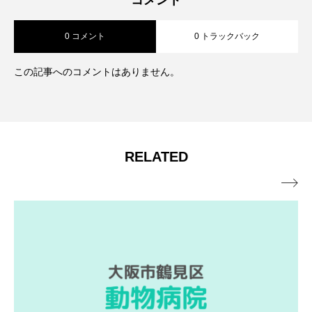
コメント
0 コメント
0 トラックバック
海・ビーチ10選｜愛犬との散歩や旅行に
ポット
この記事へのコメントはありません。
おすすめスポットを徹底紹介！
RELATED
