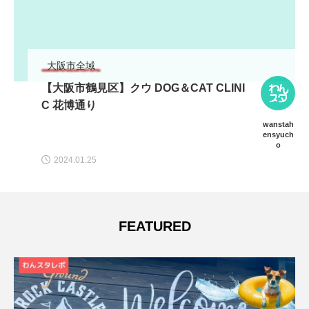
ドッグラン
 DOG＆CAT CLINI
【滋賀/大津市】Holid
デーアフタヌーン)
ッグラン」
wanstah
ensyuch
2022.07.21
o
FEATURED