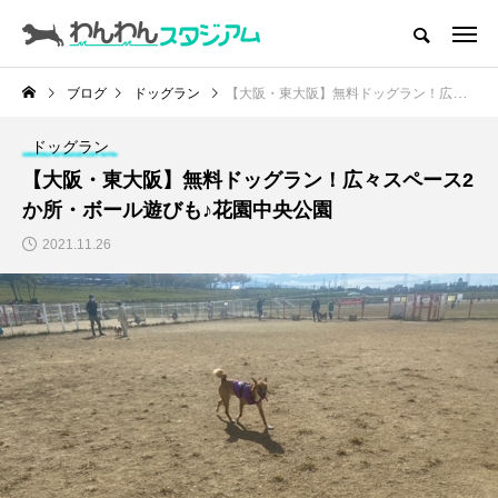
CATEGORY
ドッグラン
ブログ
ドッグラン
【大阪・東大阪】無料ドッグラン！広々スペース2か所・ボール遊びも♪花園中央公園
ドッグカフェ
ドッグラン
【大阪・東大阪】無料ドッグラン！広々スペース2
愛犬とおでかけ (公園･施設etc)
か所・ボール遊びも♪花園中央公園
2021.11.26
愛犬と旅行
トリミングサロン
動物病院
コラム
トップページ