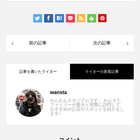
前の記事
次の記事
記事を書いたライター
ライターの新着記事
【関西】愛犬とSUPを楽しめるおすすめ
2026.08.03
wansta
わんわんスタジアムです。 わんすた
ファミリーが愛犬と実際に訪問して
おすすめのお店やスポットを紹介をし
【2026年最新版】犬と行ける大阪のビー
2026.07.28
ます♪
スポット5選！琵琶湖・淡路島で水上散歩
【2026年最新版】淡路島で犬と行ける
2026.07.21
チ5選｜愛犬と海辺のお散歩を楽しめるス
を楽しもう