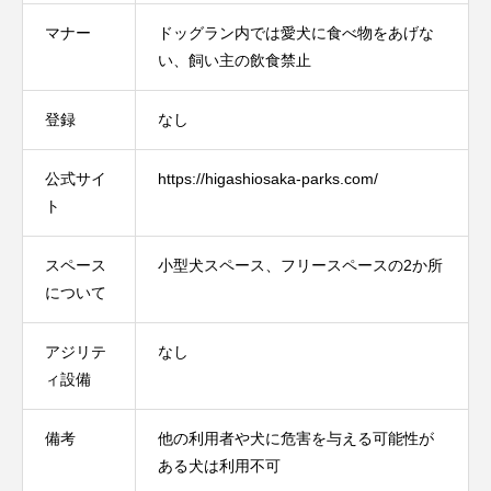
マナー
ドッグラン内では愛犬に食べ物をあげな
い、飼い主の飲食禁止
登録
なし
公式サイ
https://higashiosaka-parks.com/
ト
スペース
小型犬スペース、フリースペースの2か所
について
アジリテ
なし
ィ設備
備考
他の利用者や犬に危害を与える可能性が
ある犬は利用不可