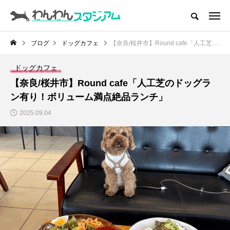
CATEGORY
ドッグラン
ブログ
ドッグカフェ
【奈良/桜井市】Round cafe「人工芝のドッグラン有り！ボリューム満点絶品ランチ」
ドッグカフェ
ドッグカフェ
【奈良/桜井市】Round cafe「人工芝のドッグラ
愛犬とおでかけ (公園･施設etc)
ン有り！ボリューム満点絶品ランチ」
2025.09.04
愛犬と旅行
トリミングサロン
動物病院
コラム
トップページ