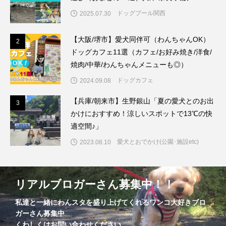
ドッグプール関西
2025.07.30
【大阪/堺市】愛犬同伴可（わんちゃんOK）
2
2
ドッグカフェ11選（カフェ/お好み焼き/洋食/
焼肉/中華/わんちゃんメニューも◎）
ドッグカフェ
2024.09.08
【兵庫/朝来市】生野銀山「夏の愛犬とのお出
3
3
かけにおすすめ！涼しいスポットで13℃の快
適空間♪」
愛犬とおでかけ(公園･施設etc)
2023.08.10
リアルブロガーさん募集中！！
私達と一緒にわんスタを盛り上げてくれるワンコ大好きブロ
ガーさん募集中
くわしくはお問い合わせください。