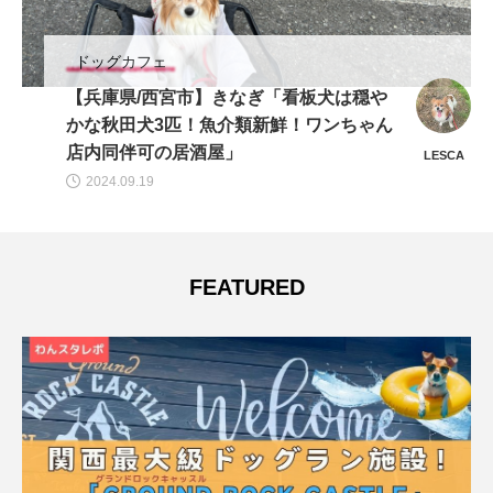
京都市全域
【京都市中京区】OsteriaLuna(オステリ
アルナ)「カジュアルな雰囲気で本格イタ
リア料理が楽しめる」
elise
2024.01.08
FEATURED