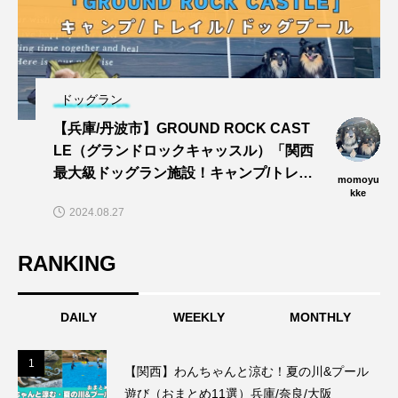
ドッグラン
【兵庫/丹波市】GROUND ROCK CAST
LE（グランドロックキャッスル）「関西
最大級ドッグラン施設！キャンプ/トレイ
momoyu
ル/dogプールでワンズと思い切りあそぼ
kke
2024.08.27
う〜🎵」
RANKING
DAILY
WEEKLY
MONTHLY
1
1
【関西】わんちゃんと涼む！夏の川&プール
遊び（おまとめ11選）兵庫/奈良/大阪