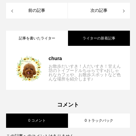
前の記事
次の記事
記事を書いたライター
ライターの新着記事
【兵庫/市川町】いろり勢賀の郷「愛犬と
2026.08.08
chura
お散歩だいすき！人だいすき！甘えん
坊のトイプードルちゅらです⭐︎おしゃ
れなカフェや、お散歩スポットなど色
【大阪/箕面】B stand ＋「店内ペット可⭐︎
2026.07.31
んな場所を紹介します♪
古民家で味わう絶品炭火焼きランチが最
【兵庫/西宮】Cercle Dish and
2026.07.29
コーヒー、サーフィン、バイクがテーマ
高すぎた⭐︎」
コメント
0 コメント
0 トラックバック
Coffee「初夏を感じるオシャレなスイー
の西海岸風オシャレカフェ」