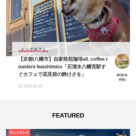
ドッグカフェ
【京都/亀岡市】コメナカハウス「NEWオ
ープン！自然がたっぷりのカフェレスト
ラン」
HIRUNO
2023.08.10
FEATURED