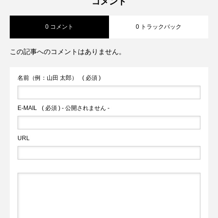
コメント
0 コメント
0 トラックバック
ット同伴可おしゃれカフェ♪レインボーチ
この記事へのコメントはありません。
ーズケーキは映え◎」
名前（例：山田 太郎）
( 必須 )
E-MAIL
( 必須 ) - 公開されません -
URL