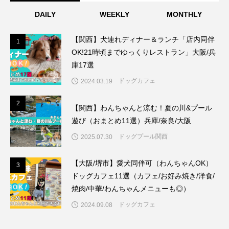
DAILY
WEEKLY
MONTHLY
【関西】犬連れディナー＆ランチ「店内同伴
1
1
OK!21時頃までゆっくりレストラン」大阪/兵
庫17選
ドッグカフェ
2024.03.19
2
2
【関西】わんちゃんと涼む！夏の川&プール
遊び（おまとめ11選）兵庫/奈良/大阪
ドッグプール関西
2025.07.30
【大阪/堺市】愛犬同伴可（わんちゃんOK）
3
3
ドッグカフェ11選（カフェ/お好み焼き/洋食/
焼肉/中華/わんちゃんメニューも◎）
ドッグカフェ
2024.09.08