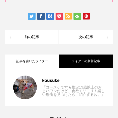
前の記事
次の記事
記事を書いたライター
ライターの新着記事
【兵庫/川西市】caffè VERO with the
2023.03.16
kousuke
「コースケです★推定13歳以上のお
じいワンだけど、食欲モリモリ！楽し
い場所を見つけたら、紹介するね。」
【兵庫/宝塚市】宝塚北SA「ドッグランで
2022.09.09
dog(カフェ ヴェロ)「隠れ家的なドッグカ
【兵庫/尼崎市】cafe qroth(キュロス)「ペ
2022.03.14
遊ぼう！おいしいお土産もたくさん♪」
フェ！大型犬の同伴もOK！」