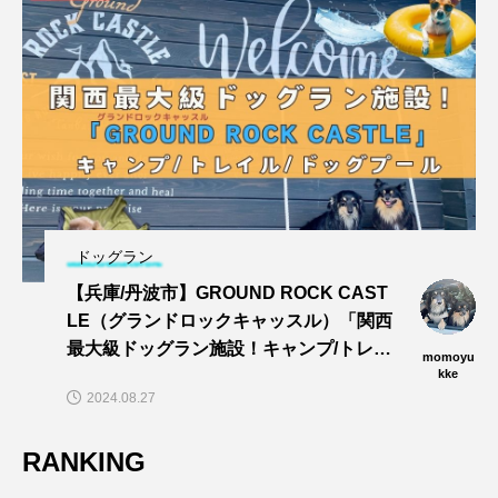
ドッグラン
【兵庫/丹波市】GROUND ROCK CAST
LE（グランドロックキャッスル）「関西
最大級ドッグラン施設！キャンプ/トレイ
momoyu
ル/dogプールでワンズと思い切りあそぼ
kke
2024.08.27
う〜🎵」
RANKING