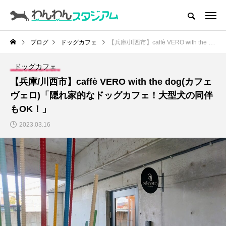
CATEGORY
ドッグラン
ブログ
ドッグカフェ
【兵庫/川西市】caffè VERO with the dog(カフェ ヴェロ)「隠れ家的なドッグカフェ！大型犬の同伴もOK！」
ドッグカフェ
ドッグカフェ
【兵庫/川西市】caffè VERO with the dog(カフェ
愛犬とおでかけ (公園･施設etc)
ヴェロ)「隠れ家的なドッグカフェ！大型犬の同伴
もOK！」
愛犬と旅行
2023.03.16
トリミングサロン
動物病院
コラム
トップページ