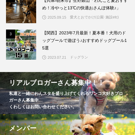
【兵庫/朝来市】生野銀山「わんこと夏おすす
め！冷やっと13℃の快適おさんぽ体験♪」
愛犬とおでかけ(公園･施設etc)
2025.09.15
【関西】2023年7月最新！夏本番！犬用のド
3
3
ッグプールで遊ぼう♪おすすめドッグプール1
5選
ドッグラン
2023.07.21
リアルブロガーさん募集中！！
私達と一緒にわんスタを盛り上げてくれるワンコ大好きブロ
ガーさん募集中
くわしくはお問い合わせください。
メンバー