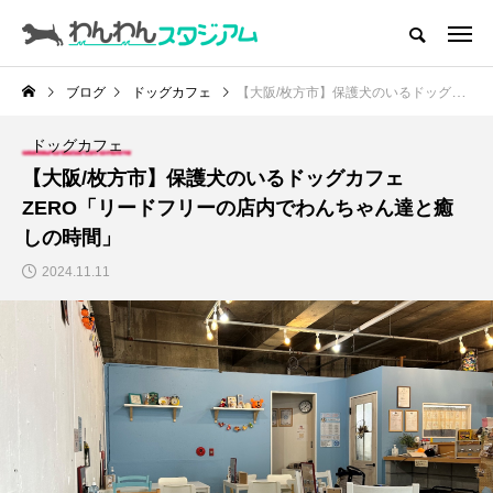
CATEGORY
ドッグラン
ブログ
ドッグカフェ
【大阪/枚方市】保護犬のいるドッグカフェZERO「リードフリーの店内でわんちゃん達と癒しの時間」
ドッグカフェ
ドッグカフェ
【大阪/枚方市】保護犬のいるドッグカフェ
愛犬とおでかけ (公園･施設etc)
ZERO「リードフリーの店内でわんちゃん達と癒
しの時間」
愛犬と旅行
2024.11.11
トリミングサロン
動物病院
コラム
トップページ