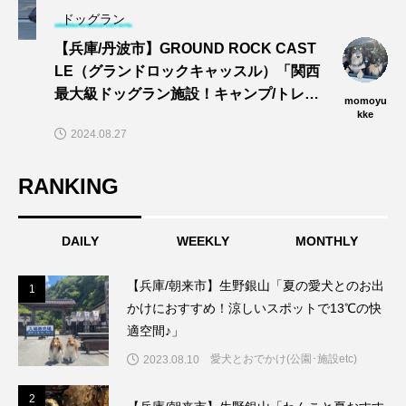
ドッグラン
【兵庫/丹波市】GROUND ROCK CAST
LE（グランドロックキャッスル）「関西
最大級ドッグラン施設！キャンプ/トレイ
momoyu
ル/dogプールでワンズと思い切りあそぼ
kke
2024.08.27
う〜🎵」
RANKING
DAILY
WEEKLY
MONTHLY
【兵庫/朝来市】生野銀山「夏の愛犬とのお出
1
1
かけにおすすめ！涼しいスポットで13℃の快
適空間♪」
愛犬とおでかけ(公園･施設etc)
2023.08.10
2
2