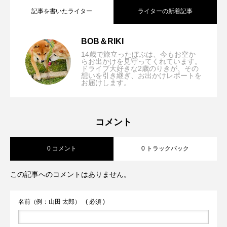
記事を書いたライター
ライターの新着記事
BOB＆RIKI
【大阪/枚方市】.d(ドットディー）「人も
2026.04.01
14歳で旅立ったぼぶは、今もお空か
らお出かけを見守ってくれています。
ドライブ大好きな2歳のりきが、その
想いを引き継ぎ、お出かけレポートを
【京都/八幡市】自家焙煎珈琲alt. coffee
2026.03.18
犬も心地よくドッグフレンドリーを大切
お届けします。
【兵庫/南あわじ】淡路じゃのひれアウト
2026.02.03
roasters Iwashimizu「石清水八幡宮駅す
にする牧野駅近くのカフェ」
コメント
0 コメント
0 トラックバック
ドアリゾート「愛犬とずっと一緒♪オール
ぐカフェで花見前の静けさを」
この記事へのコメントはありません。
シーズン楽しめるアウトドア」
名前（例：山田 太郎）
( 必須 )