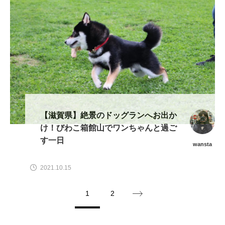
【滋賀県】絶景のドッグランへお出か
け！びわこ箱館山でワンちゃんと過ご
す一日
wansta
2021.10.15
1
2