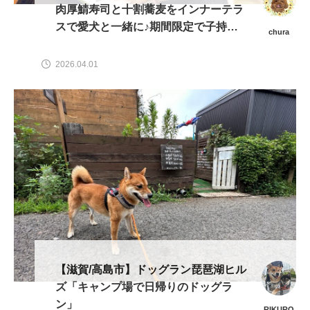
肉厚鯖寿司と十割蕎麦をインナーテラ
スで愛犬と一緒に♪期間限定で子持ち
chura
鮎も！」
2026.04.01
【滋賀/高島市】ドッグラン琵琶湖ヒル
ズ「キャンプ場で日帰りのドッグラ
ン」
RIKURO