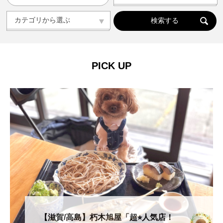
人気の記事ランキング
メンバー
カテゴリから選ぶ
カテゴリから選ぶ
ドッグラン
ドッグカフェ
愛犬と旅行
愛犬とおでかけ(公園･施設etc)
トリミングサロン
動物病院
コラム
会社概要
プライバシーポリシー
PICK UP
お問い合わせ
【滋賀/高島】朽木旭屋「超⭐︎人気店！