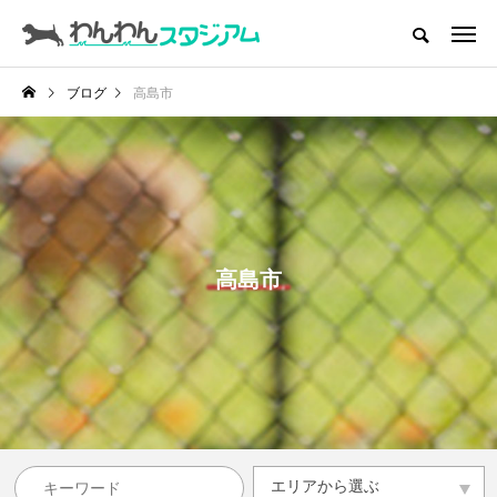
CATEGORY
ドッグラン
ブログ
高島市
インデックス
ドッグカフェ
愛犬とおでかけ (公園･施設etc)
愛犬と旅行
高島市
トリミングサロン
動物病院
コラム
トップページ
エリアから選ぶ
エリアから選ぶ
滋賀県
京都府
大阪府
兵庫県
奈良県
和歌山県
その他