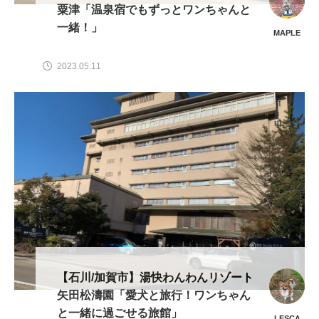
粟津「温泉宿でもずっとワンちゃんと
一緒！」
MAPLE
2023.05.11
【石川/加賀市】湯快わんわんリゾート
矢田松濤園「愛犬と旅行！ワンちゃん
と一緒に過ごせる旅館」
LESCA