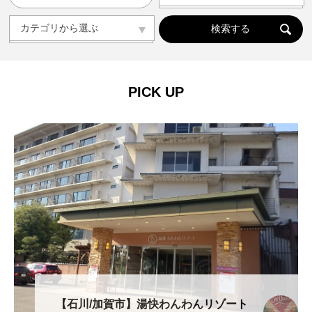
人気の記事ランキング
メンバー
カテゴリから選ぶ
カテゴリから選ぶ
ドッグラン
ドッグカフェ
愛犬と旅行
愛犬とおでかけ(公園･施設etc)
トリミングサロン
動物病院
コラム
会社概要
プライバシーポリシー
PICK UP
お問い合わせ
【石川/加賀市】湯快わんわんリゾート