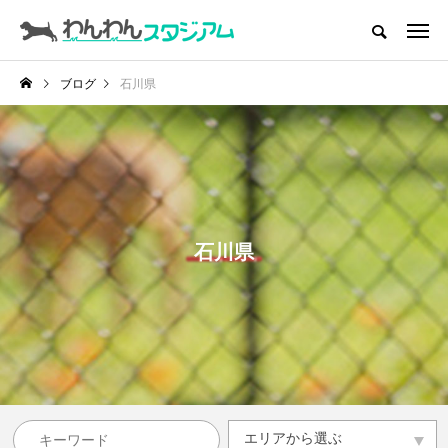
CATEGORY
ドッグラン
ブログ
石川県
インデックス
ドッグカフェ
愛犬とおでかけ (公園･施設etc)
愛犬と旅行
石川県
トリミングサロン
動物病院
コラム
トップページ
エリアから選ぶ
エリアから選ぶ
滋賀県
京都府
大阪府
兵庫県
奈良県
和歌山県
その他