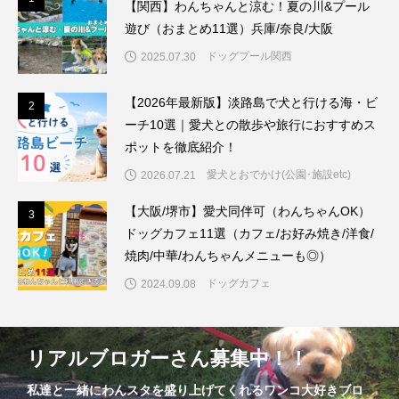
【関西】わんちゃんと涼む！夏の川&プール
遊び（おまとめ11選）兵庫/奈良/大阪
ドッグプール関西
2025.07.30
【2026年最新版】淡路島で犬と行ける海・ビ
2
2
ーチ10選｜愛犬との散歩や旅行におすすめス
ポットを徹底紹介！
愛犬とおでかけ(公園･施設etc)
2026.07.21
【大阪/堺市】愛犬同伴可（わんちゃんOK）
3
3
ドッグカフェ11選（カフェ/お好み焼き/洋食/
焼肉/中華/わんちゃんメニューも◎）
ドッグカフェ
2024.09.08
リアルブロガーさん募集中！！
私達と一緒にわんスタを盛り上げてくれるワンコ大好きブロ