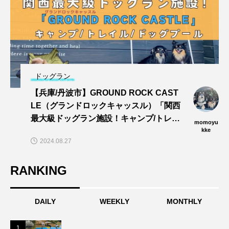
ドッグラン
【兵庫/丹波市】GROUND ROCK CAST
LE（グランドロックキャッスル）「関西
最大級ドッグラン施設！キャンプ/トレイ
momoyu
ル/dogプールでワンズと思い切りあそぼ
kke
2024.08.27
う〜🎵」
RANKING
DAILY
WEEKLY
MONTHLY
1
1