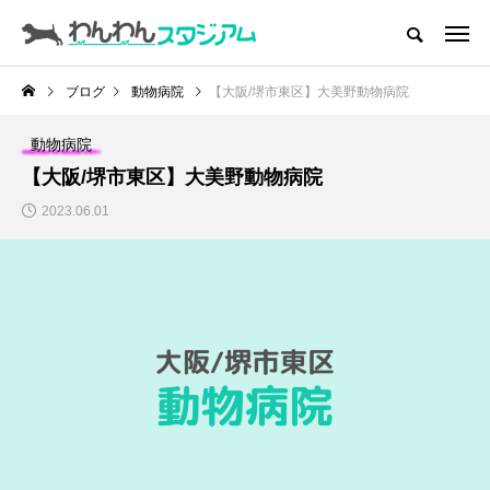
CATEGORY
ドッグラン
ブログ
動物病院
【大阪/堺市東区】大美野動物病院
ドッグカフェ
動物病院
【大阪/堺市東区】大美野動物病院
愛犬とおでかけ (公園･施設etc)
2023.06.01
愛犬と旅行
トリミングサロン
動物病院
コラム
トップページ