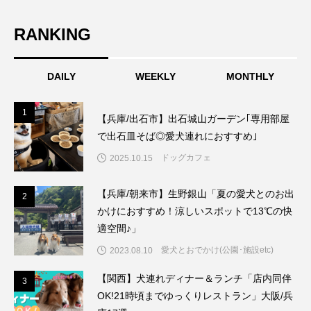
RANKING
DAILY
WEEKLY
MONTHLY
1
1
【兵庫/出石市】出石城山ガーデン｢専用部屋
で出石皿そば◎愛犬連れにおすすめ｣
ドッグカフェ
2025.10.15
【兵庫/朝来市】生野銀山「夏の愛犬とのお出
2
2
かけにおすすめ！涼しいスポットで13℃の快
適空間♪」
愛犬とおでかけ(公園･施設etc)
2023.08.10
【関西】犬連れディナー＆ランチ「店内同伴
3
3
OK!21時頃までゆっくりレストラン」大阪/兵