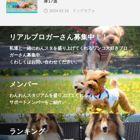
庫17選
ドッグカフェ
2024.03.19
リアルブロガーさん募集中！！
私達と一緒にわんスタを盛り上げてくれるワンコ大好きブロ
ガーさん募集中
くわしくはお問い合わせください。
メンバー
わんわんスタジアムを盛り上げてくれる
サポートメンバーをご紹介。
ランキング