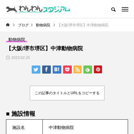
CATEGORY
ドッグラン
ブログ
動物病院
【大阪/堺市堺区】中津動物病院
ドッグカフェ
動物病院
【大阪/堺市堺区】中津動物病院
愛犬とおでかけ (公園･施設etc)
2023.02.25
愛犬と旅行
トリミングサロン
この記事のタイトルとURLをコピーする
動物病院
コラム
■ 施設情報
トップページ
施設名
中津動物病院