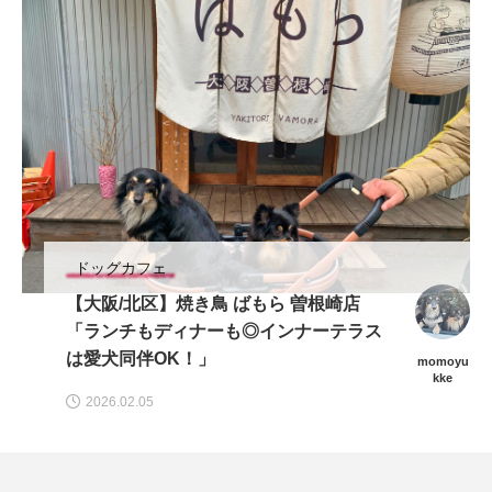
ドッグカフェ
【大阪/北区】焼き鳥 ばもら 曽根崎店
「ランチもディナーも◎インナーテラス
は愛犬同伴OK！」
momoyu
kke
2026.02.05