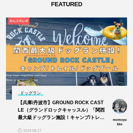
FEATURED
ドッグラン
【兵庫/丹波市】GROUND ROCK CAST
LE（グランドロックキャッスル）「関西
最大級ドッグラン施設！キャンプ/トレイ
momoyu
ル/dogプールでワンズと思い切りあそぼ
kke
2024.08.27
う〜🎵」