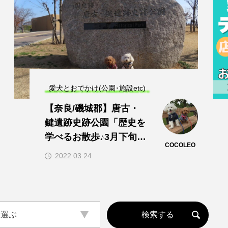
愛犬とおでかけ(公園･施設etc)
【奈良/磯城郡】唐古・
鍵遺跡史跡公園「歴史を
学べるお散歩♪3月下旬よ
COCOLEO
り桜祭り！」
2022.03.24
ら選ぶ
ら選ぶ
ェ
(公園･施設etc)
サロン