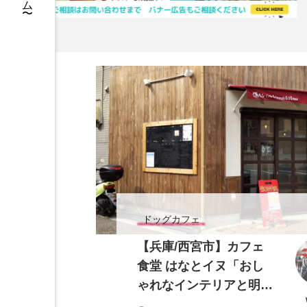
PR掲載
詳細はこちら
店や施設をご掲載しませんか？【お問合せ】よりご相談下さい
ドッグカフェ
【兵庫/西宮市】カフェ
食堂 はなとイヌ「おし
ゃれなインテリアと明る
い雰囲気が魅力」