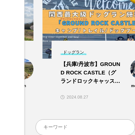
)
ドッグラン
【兵庫/丹波市】GROUN
コ
D ROCK CASTLE（グ
園
ランドロックキャッス
gon
m
ル）「関西最大級ドッグ
2024.08.27
ラン施設！キャンプ/ト
レイル/dogプールでワン
ズと思い切りあそぼう〜
🎵」