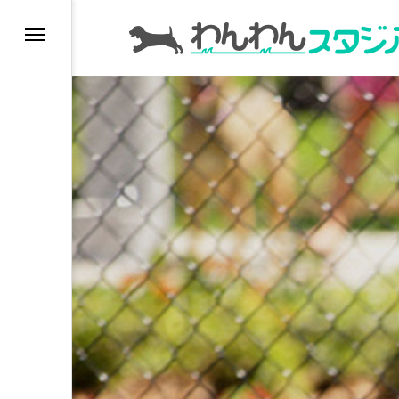
インデックス
ドッグラン
ドッグカフェ
愛犬とおでかけ (公園
愛犬と旅行
トリミングサロン
動物病院