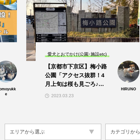
愛犬とおでかけ(公園･施設etc)
【京都市下京区】梅小路
公園「アクセス抜群！4
月上旬は桜も見ごろ♪施
omoyukk
HIRUNO
設内に観光スポットがた
e
2023.03.23
くさん」
エリアから選ぶ
エリアから選ぶ
滋賀県
京都府
大阪府
兵庫県
カテゴリか
カテゴリか
ドッグラン
ドッグカフ
愛犬とおでかけ
愛犬と旅行
奈良県
和歌山県
その他
トリミング
動物病院
コラム