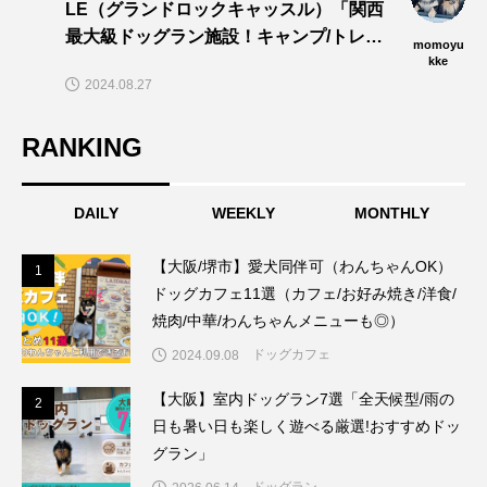
LE（グランドロックキャッスル）「関西
最大級ドッグラン施設！キャンプ/トレイ
momoyu
ル/dogプールでワンズと思い切りあそぼ
kke
2024.08.27
う〜🎵」
RANKING
DAILY
WEEKLY
MONTHLY
【大阪/堺市】愛犬同伴可（わんちゃんOK）
1
1
ドッグカフェ11選（カフェ/お好み焼き/洋食/
焼肉/中華/わんちゃんメニューも◎）
ドッグカフェ
2024.09.08
【大阪】室内ドッグラン7選「全天候型/雨の
2
2
日も暑い日も楽しく遊べる厳選!おすすめドッ
グラン」
ドッグラン