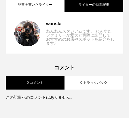
記事を書いたライター
ライターの新着記事
【関西】愛犬とSUPを楽しめるおすすめ
2026.08.03
wansta
わんわんスタジアムです。 わんすた
ファミリーが愛犬と実際に訪問して
おすすめのお店やスポットを紹介をし
【2026年最新版】犬と行ける大阪のビー
2026.07.28
ます♪
スポット5選！琵琶湖・淡路島で水上散歩
【2026年最新版】淡路島で犬と行ける
2026.07.21
チ5選｜愛犬と海辺のお散歩を楽しめるス
を楽しもう
コメント
0 コメント
0 トラックバック
海・ビーチ10選｜愛犬との散歩や旅行に
ポット
この記事へのコメントはありません。
おすすめスポットを徹底紹介！