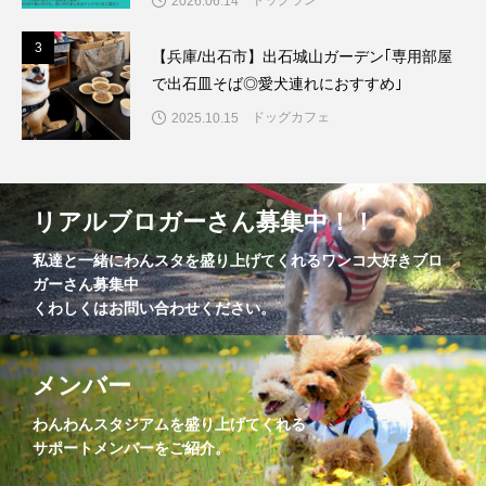
2026.06.14
3
3
【兵庫/出石市】出石城山ガーデン｢専用部屋
で出石皿そば◎愛犬連れにおすすめ｣
ドッグカフェ
2025.10.15
リアルブロガーさん募集中！！
私達と一緒にわんスタを盛り上げてくれるワンコ大好きブロ
ガーさん募集中
くわしくはお問い合わせください。
メンバー
わんわんスタジアムを盛り上げてくれる
サポートメンバーをご紹介。