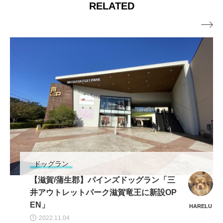
RELATED

ッグラン
ドッグ
賀/蒲生郡】パインズドッグラン「三
【和歌
ウトレットパーク滋賀竜王に新設OP
ンとス
」
グリー
HARELU
22.11.04
2024.