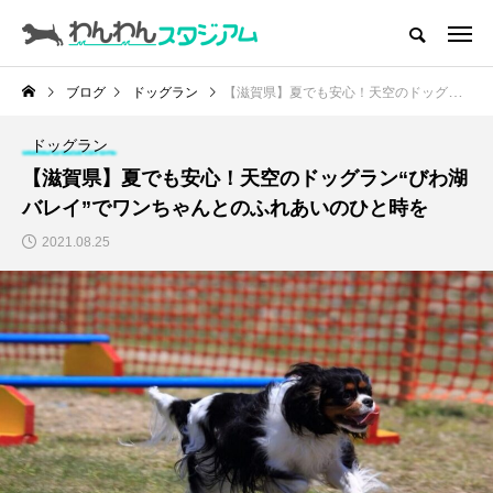
CATEGORY
ドッグラン
ブログ
ドッグラン
【滋賀県】夏でも安心！天空のドッグラン“びわ湖バレイ”でワンちゃんとのふれあいのひと時を
ドッグカフェ
ドッグラン
【滋賀県】夏でも安心！天空のドッグラン“びわ湖
愛犬とおでかけ (公園･施設etc)
バレイ”でワンちゃんとのふれあいのひと時を
2021.08.25
愛犬と旅行
トリミングサロン
動物病院
コラム
トップページ