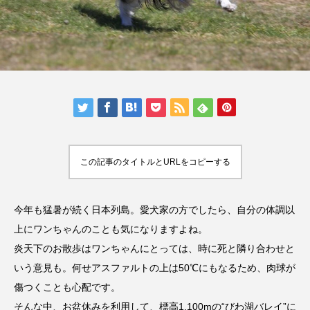
人気の記事ランキング
メンバー
会社概要
プライバシーポリシー
お問い合わせ
この記事のタイトルとURLをコピーする
今年も猛暑が続く日本列島。愛犬家の方でしたら、自分の体調以
上にワンちゃんのことも気になりますよね。
炎天下のお散歩はワンちゃんにとっては、時に死と隣り合わせと
いう意見も。何せアスファルトの上は50℃にもなるため、肉球が
傷つくことも心配です。
そんな中、お盆休みを利用して、標高1,100mの“びわ湖バレイ”に