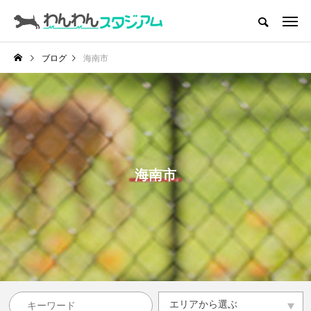
CATEGORY
ドッグラン
ブログ
海南市
インデックス
ドッグカフェ
愛犬とおでかけ (公園･施設etc)
愛犬と旅行
海南市
トリミングサロン
動物病院
コラム
トップページ
エリアから選ぶ
エリアから選ぶ
滋賀県
京都府
大阪府
兵庫県
奈良県
和歌山県
その他