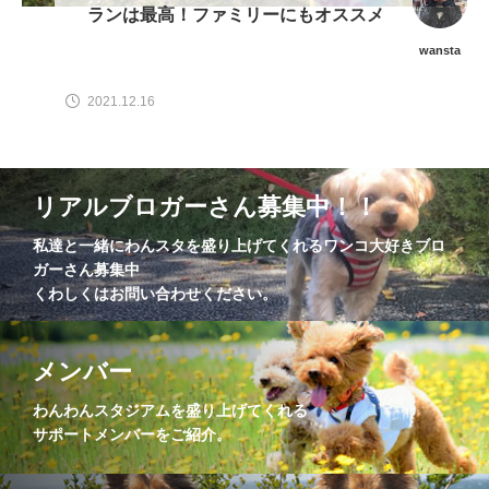
ランは最高！ファミリーにもオススメ
wansta
2021.12.16
リアルブロガーさん募集中！！
私達と一緒にわんスタを盛り上げてくれるワンコ大好きブロ
ガーさん募集中
くわしくはお問い合わせください。
メンバー
わんわんスタジアムを盛り上げてくれる
サポートメンバーをご紹介。