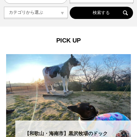
人気の記事ランキング
メンバー
カテゴリから選ぶ
カテゴリから選ぶ
ドッグラン
ドッグカフェ
愛犬と旅行
愛犬とおでかけ(公園･施設etc)
トリミングサロン
動物病院
コラム
会社概要
プライバシーポリシー
PICK UP
お問い合わせ
【和歌山・海南市】黒沢牧場のドック