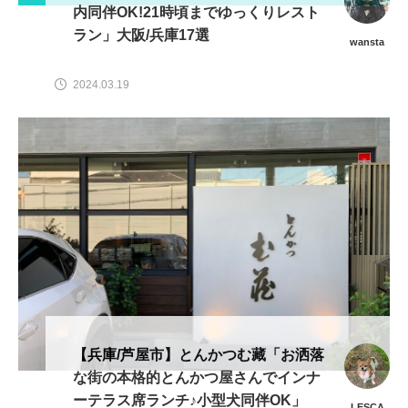
内同伴OK!21時頃までゆっくりレスト
ラン」大阪/兵庫17選
wansta
2024.03.19
【兵庫/芦屋市】とんかつむ藏「お洒落
な街の本格的とんかつ屋さんでインナ
ーテラス席ランチ♪小型犬同伴OK」
LESCA