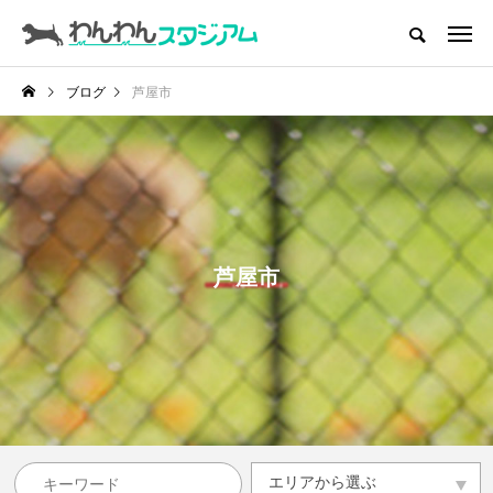
CATEGORY
ドッグラン
ブログ
芦屋市
インデックス
ドッグカフェ
愛犬とおでかけ (公園･施設etc)
愛犬と旅行
芦屋市
トリミングサロン
動物病院
コラム
トップページ
エリアから選ぶ
エリアから選ぶ
滋賀県
京都府
大阪府
兵庫県
奈良県
和歌山県
その他