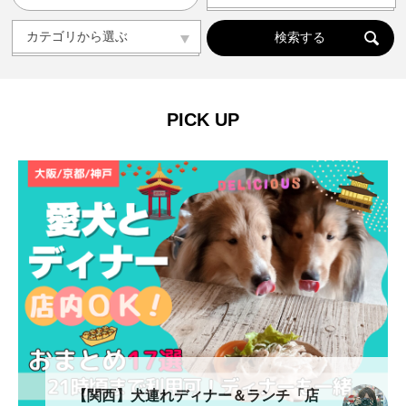
人気の記事ランキング
メンバー
カテゴリから選ぶ
カテゴリから選ぶ
ドッグラン
ドッグカフェ
愛犬と旅行
愛犬とおでかけ(公園･施設etc)
トリミングサロン
動物病院
コラム
会社概要
プライバシーポリシー
PICK UP
お問い合わせ
【関西】犬連れディナー＆ランチ「店