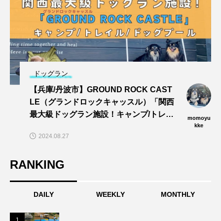
ドッグラン
【兵庫/丹波市】GROUND ROCK CAST
LE（グランドロックキャッスル）「関西
最大級ドッグラン施設！キャンプ/トレイ
momoyu
ル/dogプールでワンズと思い切りあそぼ
kke
2024.08.27
う〜🎵」
RANKING
DAILY
WEEKLY
MONTHLY
1
1