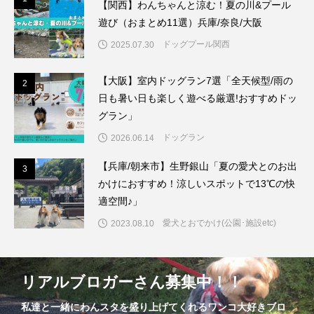
【関西】わんちゃんと涼む！夏の川&プール
遊び（おまとめ11選）兵庫/奈良/大阪
ドッグプール関西
2025.07.30
【大阪】室内ドッグラン7選「全天候型/雨の
2
2
日も暑い日も楽しく遊べる厳選!おすすめドッ
グラン」
ドッグラン
2026.06.14
【兵庫/朝来市】生野銀山「夏の愛犬とのお出
3
3
かけにおすすめ！涼しいスポットで13℃の快
適空間♪」
愛犬とおでかけ(公園･施設etc)
2023.08.10
リアルブロガーさん募集中！！
私達と一緒にわんスタを盛り上げてくれるワンコ大好きブロ