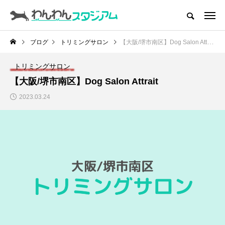
CATEGORY
ドッグラン
ブログ
トリミングサロン
【大阪/堺市南区】Dog Salon Attrait
ドッグカフェ
トリミングサロン
【大阪/堺市南区】Dog Salon Attrait
愛犬とおでかけ (公園･施設etc)
2023.03.24
愛犬と旅行
トリミングサロン
動物病院
コラム
トップページ