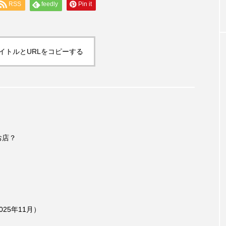
RSS
feedly
Pin it
ウルカフェ」
イトルとURLをコピーする
お店？
25年11月）