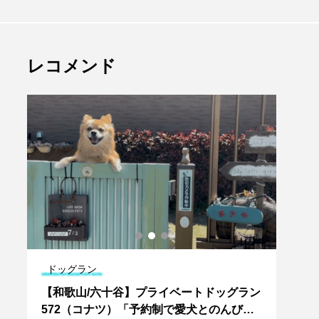
レコメンド
ドッグラン
ドッ
＆
【和歌山/六十谷】プライベートドッグラン
【滋
ア
572（コナツ）「予約制で愛犬とのんびり
心！