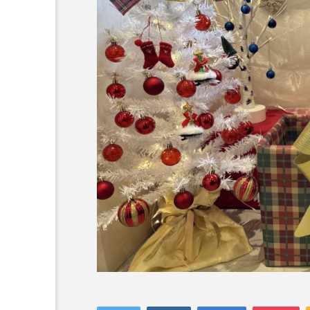
コラム
トップページ
人気の記事ランキング
メンバー
会社概要
プライバシーポリシー
お問い合わせ
ドッグカフェ
【滋賀/近江八幡市】ほり
心！八幡堀を眺めながら愛