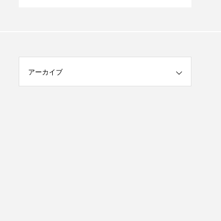
ランチタイム」
とき
アーカイブ