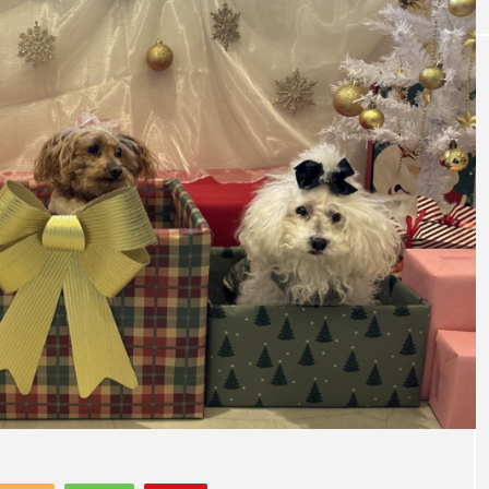
ドッグカフェ
かふぇ「雨天も安
【兵庫県・伊丹市】伊丹のドッグカフェ
犬と贅沢なひと
ドッグラン♪ 伊丹スカイパーク近くの「