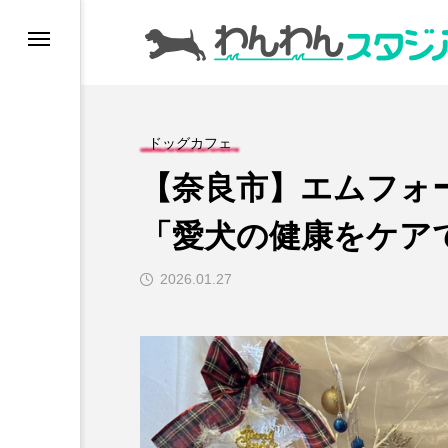
ドッグラン
ドッグカフェ
ドッグカフェ
【奈良市】エムフォ
愛犬とおでかけ (公園
「愛犬の健康をケア
愛犬と旅行
2026.01.27
トリミングサロン
動物病院