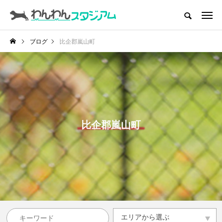
CATEGORY
ドッグラン
ブログ
比企郡嵐山町
インデックス
ドッグカフェ
愛犬とおでかけ (公園･施設etc)
愛犬と旅行
比企郡嵐山町
トリミングサロン
動物病院
コラム
トップページ
エリアから選ぶ
エリアから選ぶ
滋賀県
京都府
大阪府
兵庫県
奈良県
和歌山県
その他