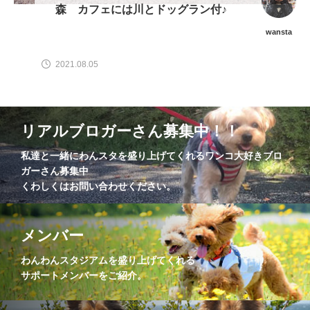
森 カフェには川とドッグラン付♪
wansta
2021.08.05
リアルブロガーさん募集中！！
私達と一緒にわんスタを盛り上げてくれるワンコ大好きブロ
ガーさん募集中
くわしくはお問い合わせください。
メンバー
わんわんスタジアムを盛り上げてくれる
サポートメンバーをご紹介。