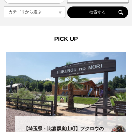
人気の記事ランキング
メンバー
カテゴリから選ぶ
カテゴリから選ぶ
ドッグラン
ドッグカフェ
愛犬と旅行
愛犬とおでかけ(公園･施設etc)
トリミングサロン
動物病院
コラム
会社概要
プライバシーポリシー
PICK UP
お問い合わせ
【埼玉県・比嘉群嵐山町】フクロウの