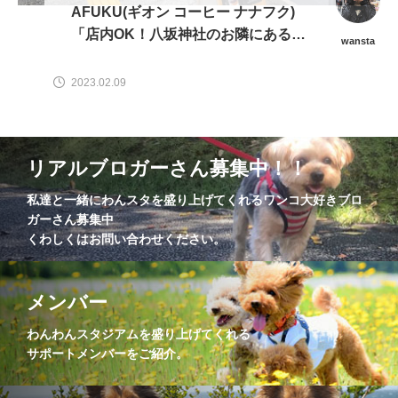
AFUKU(ギオン コーヒー ナナフク)
「店内OK！八坂神社のお隣にある自
wansta
家焙煎珈琲が飲めるカフェ」
2023.02.09
リアルブロガーさん募集中！！
私達と一緒にわんスタを盛り上げてくれるワンコ大好きブロ
ガーさん募集中
くわしくはお問い合わせください。
メンバー
わんわんスタジアムを盛り上げてくれる
サポートメンバーをご紹介。