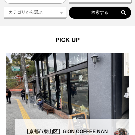
人気の記事ランキング
メンバー
カテゴリから選ぶ
カテゴリから選ぶ
ドッグラン
ドッグカフェ
愛犬と旅行
愛犬とおでかけ(公園･施設etc)
トリミングサロン
動物病院
コラム
会社概要
プライバシーポリシー
PICK UP
お問い合わせ
【京都市東山区】GION COFFEE NAN