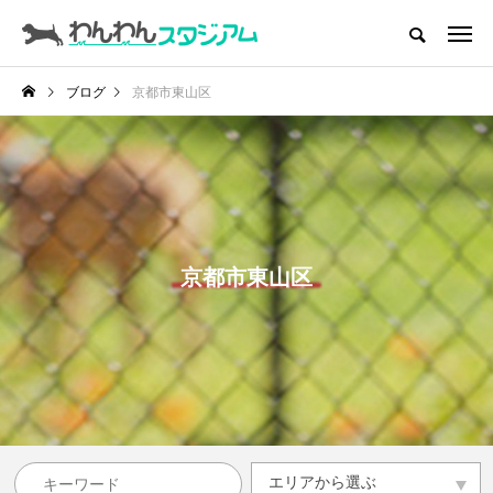
CATEGORY
ドッグラン
ブログ
京都市東山区
インデックス
ドッグカフェ
愛犬とおでかけ (公園･施設etc)
愛犬と旅行
京都市東山区
トリミングサロン
動物病院
コラム
トップページ
エリアから選ぶ
エリアから選ぶ
滋賀県
京都府
大阪府
兵庫県
奈良県
和歌山県
その他